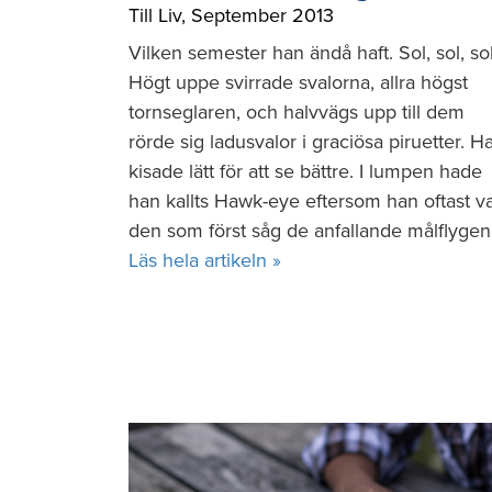
Till Liv
,
September 2013
Vilken semester han ändå haft. Sol, sol, sol
Högt uppe svirrade svalorna, allra högst
tornseglaren, och halvvägs upp till dem
rörde sig ladusvalor i graciösa piruetter. H
kisade lätt för att se bättre. I lumpen hade
han kallts Hawk-eye eftersom han oftast v
den som först såg de anfallande målflygen
Läs hela artikeln »