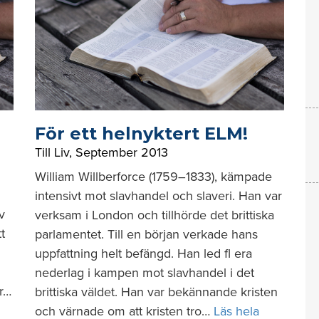
För ett helnyktert ELM!
Till Liv
,
September 2013
William Willberforce (1759–1833), kämpade
intensivt mot slavhandel och slaveri. Han var
v
verksam i London och tillhörde det brittiska
t
parlamentet. Till en början verkade hans
uppfattning helt befängd. Han led fl era
nederlag i kampen mot slavhandel i det
r…
brittiska väldet. Han var bekännande kristen
och värnade om att kristen tro…
Läs hela