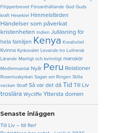
Filipperbrevet
Försanthållande
God
Guds
Himmelsfärden
kraft
Hesekiel
Händelser som påverkat
kristenheten
Julläsning för
Indien
Kenya
hela familjen
Kreativitet
Kvinna
Kyrkovalet
Levande tro
Luthersk
manskör
Lärande
Manligt och kvinnligt
Peru
Relationer
Nyår
Medlemsantal
Roseniuskyrkan
Sagan om Ringen
Stilla
Tid
Så var det då
Till Liv
veckan
Straff
troslära
Yttersta domen
Wycliffe
Senaste inläggen
Till Liv – till fler!