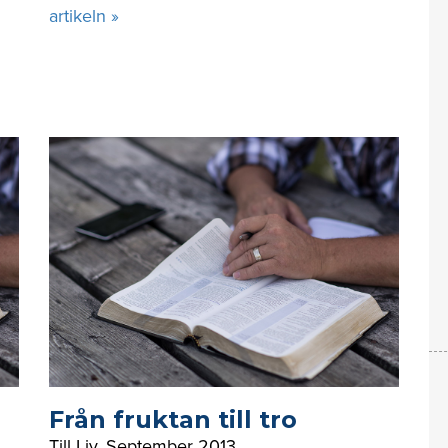
artikeln »
Från fruktan till tro
Till Liv
,
September 2013