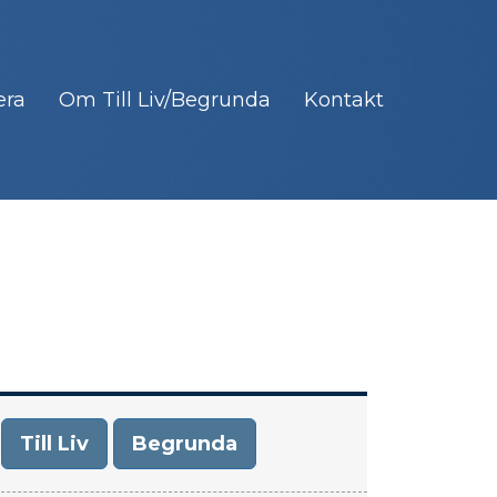
era
Om Till Liv/Begrunda
Kontakt
Till Liv
Begrunda