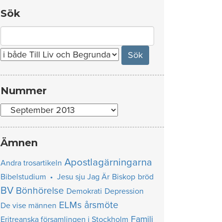
Sök
Search
for:
Nummer
Nummer
Ämnen
Apostlagärningarna
Andra trosartikeln
Bibelstudium • Jesu sju Jag Är
Biskop
bröd
BV
Bönhörelse
Demokrati
Depression
ELMs årsmöte
De vise männen
Familj
Eritreanska församlingen i Stockholm