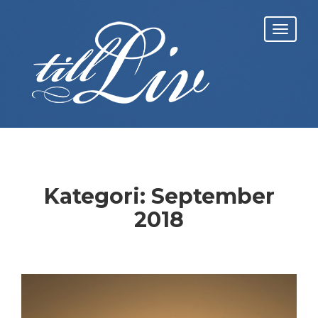
Skip
to
Toggl
content
navig
Kategori:
September
2018