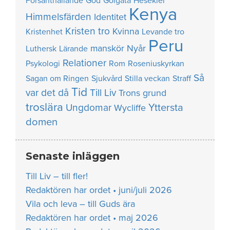
Försanthållande
God
Golgata
Hesekiel
Kenya
Himmelsfärden
Identitet
Kristen tro
Kvinna
Kristenhet
Levande tro
Peru
manskör
Nyår
Luthersk
Lärande
Relationer
Psykologi
Rom
Roseniuskyrkan
Så
Sagan om Ringen
Sjukvård
Stilla veckan
Straff
Tid
var det då
Till Liv
Trons grund
troslära
Yttersta
Ungdomar
Wycliffe
domen
Senaste inläggen
Till Liv – till fler!
Redaktören har ordet • juni/juli 2026
Vila och leva – till Guds ära
Redaktören har ordet • maj 2026