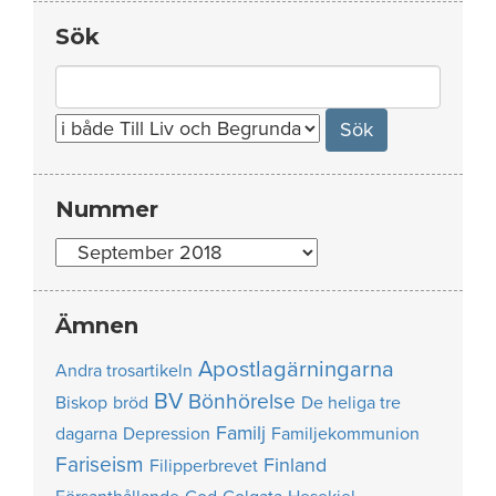
Sök
Search
for:
Nummer
Nummer
Ämnen
Apostlagärningarna
Andra trosartikeln
BV
Bönhörelse
Biskop
bröd
De heliga tre
Familj
dagarna
Depression
Familjekommunion
Fariseism
Finland
Filipperbrevet