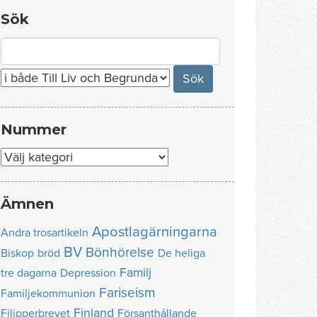
Sök
Search
for:
Nummer
Nummer
Ämnen
Apostlagärningarna
Andra trosartikeln
BV
Bönhörelse
Biskop
bröd
De heliga
Familj
tre dagarna
Depression
Fariseism
Familjekommunion
Finland
Filipperbrevet
Försanthållande