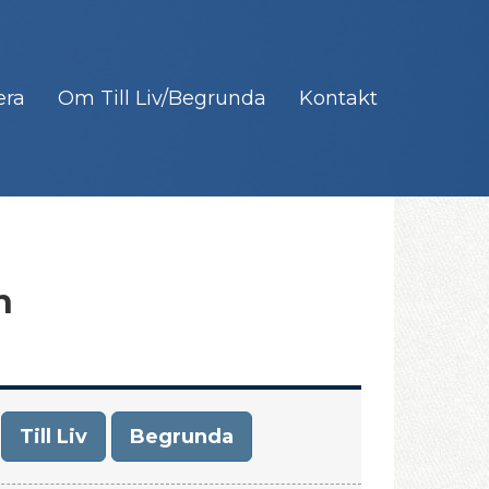
era
Om Till Liv/Begrunda
Kontakt
n
Till Liv
Begrunda