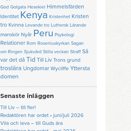
Himmelsfärden
God
Golgata
Hesekiel
Kenya
Kristen
Identitet
Kristenhet
tro
Kvinna
Levande tro
Luthersk
Lärande
Peru
manskör
Nyår
Psykologi
Relationer
Rom
Roseniuskyrkan
Sagan
Så
om Ringen
Sjukvård
Stilla veckan
Straff
Tid
var det då
Till Liv
Trons grund
troslära
Yttersta
Ungdomar
Wycliffe
domen
Senaste inläggen
Till Liv – till fler!
Redaktören har ordet • juni/juli 2026
Vila och leva – till Guds ära