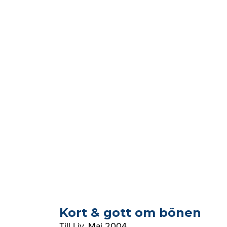
Kort & gott om bönen
Till Liv
,
Maj 2004