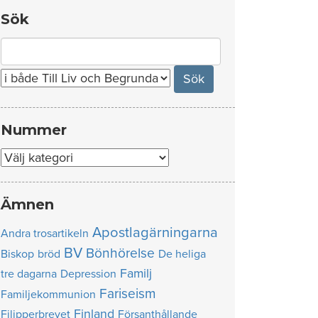
Sök
Search
for:
Nummer
Nummer
Ämnen
Apostlagärningarna
Andra trosartikeln
BV
Bönhörelse
Biskop
bröd
De heliga
Familj
tre dagarna
Depression
Fariseism
Familjekommunion
Finland
Filipperbrevet
Försanthållande