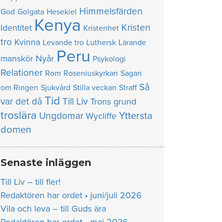
Himmelsfärden
God
Golgata
Hesekiel
Kenya
Kristen
Identitet
Kristenhet
tro
Kvinna
Levande tro
Luthersk
Lärande
Peru
manskör
Nyår
Psykologi
Relationer
Rom
Roseniuskyrkan
Sagan
Så
om Ringen
Sjukvård
Stilla veckan
Straff
Tid
var det då
Till Liv
Trons grund
troslära
Yttersta
Ungdomar
Wycliffe
domen
Senaste inläggen
Till Liv – till fler!
Redaktören har ordet • juni/juli 2026
Vila och leva – till Guds ära