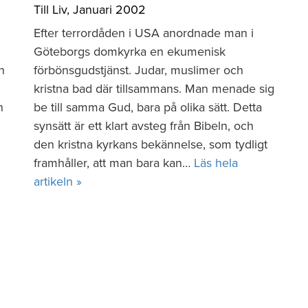
Till Liv
,
Januari 2002
Efter terrordåden i USA anordnade man i
Göteborgs domkyrka en ekumenisk
h
förbönsgudstjänst. Judar, muslimer och
kristna bad där tillsammans. Man menade sig
n
be till samma Gud, bara på olika sätt. Detta
synsätt är ett klart avsteg från Bibeln, och
den kristna kyrkans bekännelse, som tydligt
framhåller, att man bara kan…
Läs hela
artikeln »