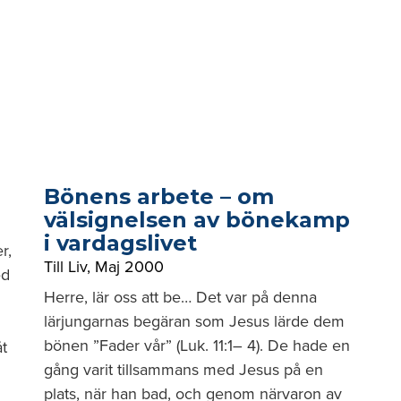
Bönens arbete – om
välsignelsen av bönekamp
i vardagslivet
r,
Till Liv
,
Maj 2000
ed
Herre, lär oss att be… Det var på denna
lärjungarnas begäran som Jesus lärde dem
bönen ”Fader vår” (Luk. 11:1– 4). De hade en
åt
gång varit tillsammans med Jesus på en
plats, när han bad, och genom närvaron av