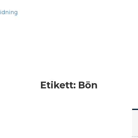
Hem
Läs
Prenumer
Etikett:
Bön