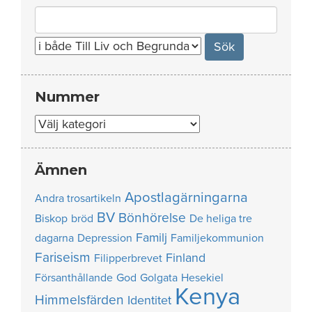
Search
for:
Nummer
Nummer
Ämnen
Apostlagärningarna
Andra trosartikeln
BV
Bönhörelse
Biskop
bröd
De heliga tre
Familj
dagarna
Depression
Familjekommunion
Fariseism
Finland
Filipperbrevet
Försanthållande
God
Golgata
Hesekiel
Kenya
Himmelsfärden
Identitet