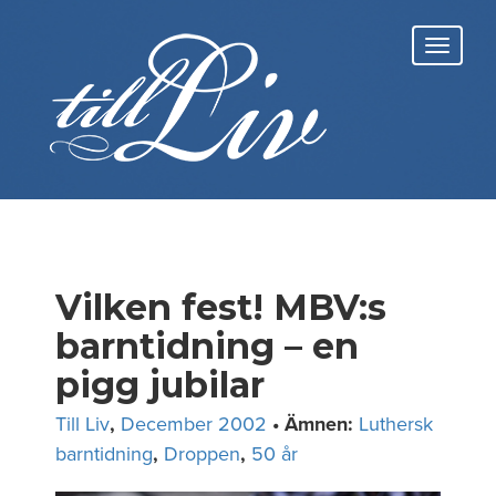
Skip
to
Toggl
content
navig
Vilken fest! MBV:s
barntidning – en
pigg jubilar
Till Liv
,
December 2002
• Ämnen:
Luthersk
barntidning
,
Droppen
,
50 år