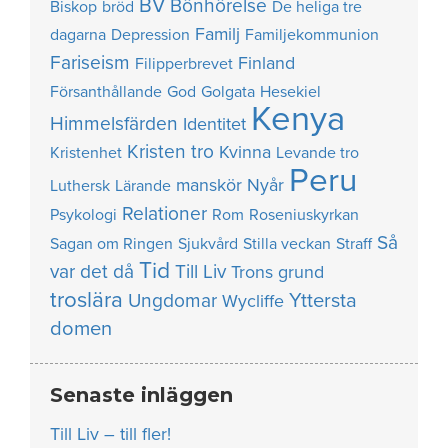
BV
Bönhörelse
Biskop
bröd
De heliga tre
Familj
dagarna
Depression
Familjekommunion
Fariseism
Finland
Filipperbrevet
Försanthållande
God
Golgata
Hesekiel
Kenya
Himmelsfärden
Identitet
Kristen tro
Kvinna
Kristenhet
Levande tro
Peru
manskör
Nyår
Luthersk
Lärande
Relationer
Psykologi
Rom
Roseniuskyrkan
Så
Sagan om Ringen
Sjukvård
Stilla veckan
Straff
Tid
var det då
Till Liv
Trons grund
troslära
Yttersta
Ungdomar
Wycliffe
domen
Senaste inläggen
Till Liv – till fler!