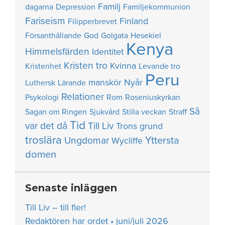
Familj
dagarna
Depression
Familjekommunion
Fariseism
Finland
Filipperbrevet
Försanthållande
God
Golgata
Hesekiel
Kenya
Himmelsfärden
Identitet
Kristen tro
Kvinna
Kristenhet
Levande tro
Peru
manskör
Nyår
Luthersk
Lärande
Relationer
Psykologi
Rom
Roseniuskyrkan
Så
Sagan om Ringen
Sjukvård
Stilla veckan
Straff
Tid
var det då
Till Liv
Trons grund
troslära
Yttersta
Ungdomar
Wycliffe
domen
Senaste inläggen
Till Liv – till fler!
Redaktören har ordet • juni/juli 2026