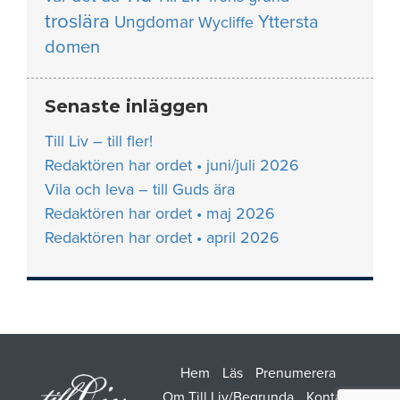
troslära
Yttersta
Ungdomar
Wycliffe
domen
Senaste inläggen
Till Liv – till fler!
Redaktören har ordet • juni/juli 2026
Vila och leva – till Guds ära
Redaktören har ordet • maj 2026
Redaktören har ordet • april 2026
Hem
Läs
Prenumerera
Om Till Liv/Begrunda
Kontakt