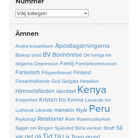
Nummer
Nummer
Ämnen
Apostlagärningarna
Andra trosartikeln
BV
Bönhörelse
Biskop
bröd
De heliga tre
Familj
dagarna
Depression
Familjekommunion
Fariseism
Finland
Filipperbrevet
Försanthållande
God
Golgata
Hesekiel
Kenya
Himmelsfärden
Identitet
Kristen tro
Kvinna
Kristenhet
Levande tro
Peru
manskör
Nyår
Luthersk
Lärande
Relationer
Psykologi
Rom
Roseniuskyrkan
Så
Sagan om Ringen
Sjukvård
Stilla veckan
Straff
Tid
var det då
Till Liv
Trons grund