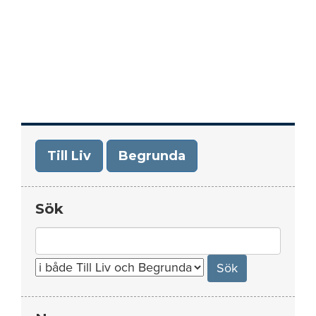
Till Liv
Begrunda
Sök
Search
for: