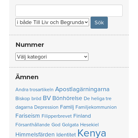
Search
for:
Nummer
Nummer
Ämnen
Apostlagärningarna
Andra trosartikeln
BV
Bönhörelse
Biskop
bröd
De heliga tre
Familj
dagarna
Depression
Familjekommunion
Fariseism
Finland
Filipperbrevet
Försanthållande
God
Golgata
Hesekiel
Kenya
Himmelsfärden
Identitet