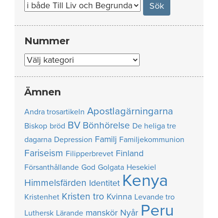
Nummer
Nummer
Ämnen
Apostlagärningarna
Andra trosartikeln
BV
Bönhörelse
Biskop
bröd
De heliga tre
Familj
dagarna
Depression
Familjekommunion
Fariseism
Finland
Filipperbrevet
Försanthållande
God
Golgata
Hesekiel
Kenya
Himmelsfärden
Identitet
Kristen tro
Kvinna
Kristenhet
Levande tro
Peru
manskör
Nyår
Luthersk
Lärande