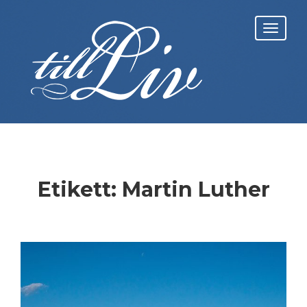
Skip
to
Toggl
content
navig
Etikett:
Martin Luther