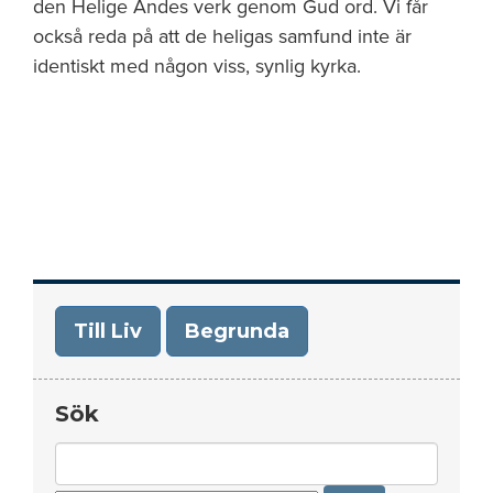
den Helige Andes verk genom Gud ord. Vi får
också reda på att de heligas samfund inte är
identiskt med någon viss, synlig kyrka.
Till Liv
Begrunda
Sök
Search
for: