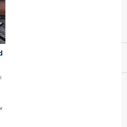
d
l
ör