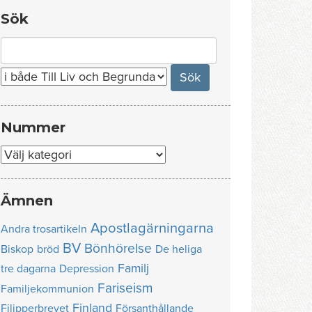
Sök
Search
for:
Nummer
Nummer
Ämnen
Apostlagärningarna
Andra trosartikeln
BV
Bönhörelse
Biskop
bröd
De heliga
Familj
tre dagarna
Depression
Fariseism
Familjekommunion
Finland
Filipperbrevet
Försanthållande