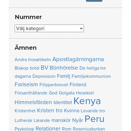
Nummer
Nummer
Ämnen
Apostlagärningarna
Andra trosartikeln
BV
Bönhörelse
Biskop
bröd
De heliga tre
Familj
dagarna
Depression
Familjekommunion
Fariseism
Finland
Filipperbrevet
Försanthållande
God
Golgata
Hesekiel
Kenya
Himmelsfärden
Identitet
Kristen tro
Kvinna
Kristenhet
Levande tro
Peru
manskör
Nyår
Luthersk
Lärande
Relationer
Psykologi
Rom
Roseniuskyrkan