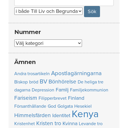
for:
Nummer
Nummer
Ämnen
Apostlagärningarna
Andra trosartikeln
BV
Bönhörelse
Biskop
bröd
De heliga tre
Familj
dagarna
Depression
Familjekommunion
Fariseism
Finland
Filipperbrevet
Försanthållande
God
Golgata
Hesekiel
Kenya
Himmelsfärden
Identitet
Kristen tro
Kvinna
Kristenhet
Levande tro