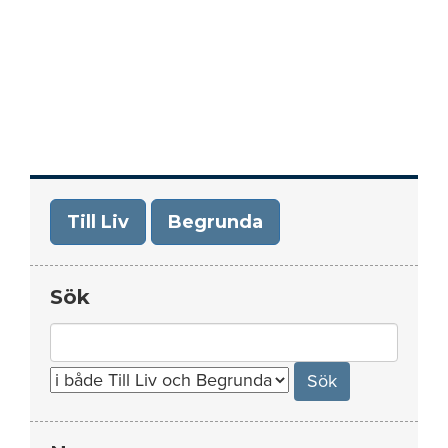
Till Liv
Begrunda
Sök
Search
for: