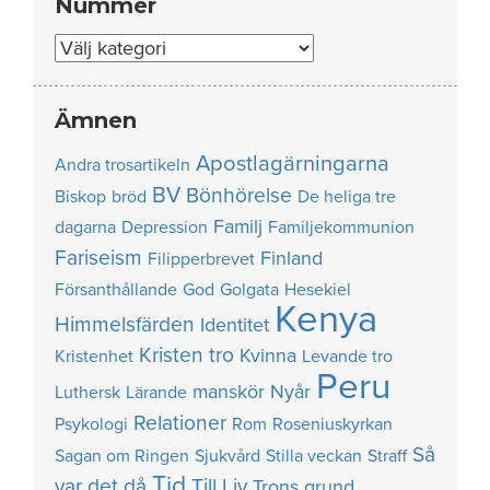
Nummer
Nummer
Ämnen
Apostlagärningarna
Andra trosartikeln
BV
Bönhörelse
Biskop
bröd
De heliga tre
Familj
dagarna
Depression
Familjekommunion
Fariseism
Finland
Filipperbrevet
Försanthållande
God
Golgata
Hesekiel
Kenya
Himmelsfärden
Identitet
Kristen tro
Kvinna
Kristenhet
Levande tro
Peru
manskör
Nyår
Luthersk
Lärande
Relationer
Psykologi
Rom
Roseniuskyrkan
Så
Sagan om Ringen
Sjukvård
Stilla veckan
Straff
Tid
var det då
Till Liv
Trons grund