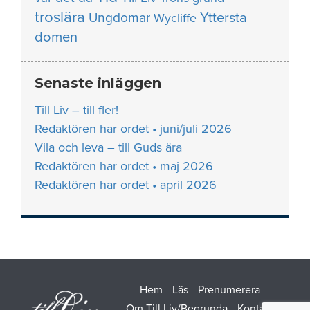
troslära
Yttersta
Ungdomar
Wycliffe
domen
Senaste inläggen
Till Liv – till fler!
Redaktören har ordet • juni/juli 2026
Vila och leva – till Guds ära
Redaktören har ordet • maj 2026
Redaktören har ordet • april 2026
Hem
Läs
Prenumerera
Om Till Liv/Begrunda
Kontakt