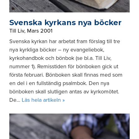
Svenska kyrkans nya böcker
Till Liv
,
Mars 2001
Svenska kyrkan har arbetat fram förslag till tre
nya kyrkliga böcker – ny evangeliebok,
kyrkohandbok och bönbok (se bl.a. Till Liv,
nummer 1). Remisstiden för bönboken gick ut
första februari. Bönboken skall finnas med som
en del i en fullständig psalmbok. Den nya
bönboken skall slutligen antas av kyrkomötet.
De…
Läs hela artikeln »