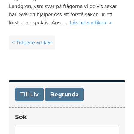
Landgren, vars svar på frågorna vi delvis saxar
här. Svaren hjälper oss att förstå saken ur ett
kristet perspektiv: Anser…
Läs hela artikeln »
Inläggsnavigering
< Tidigare artiklar
Till Liv
Begrunda
Sök
Search