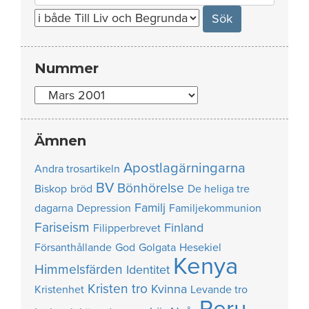
for:
Nummer
Nummer
Ämnen
Apostlagärningarna
Andra trosartikeln
BV
Bönhörelse
Biskop
bröd
De heliga tre
Familj
dagarna
Depression
Familjekommunion
Fariseism
Finland
Filipperbrevet
Försanthållande
God
Golgata
Hesekiel
Kenya
Himmelsfärden
Identitet
Kristen tro
Kvinna
Kristenhet
Levande tro
Peru