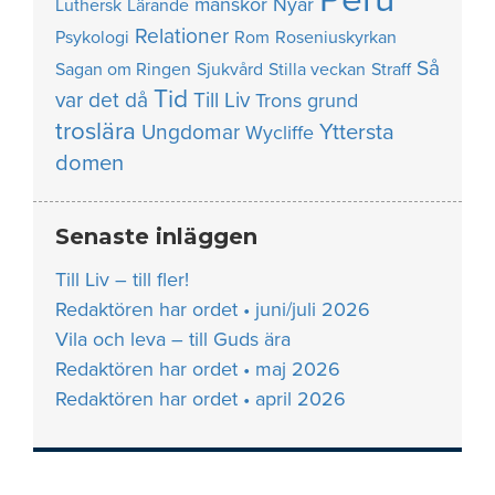
manskör
Nyår
Luthersk
Lärande
Relationer
Psykologi
Rom
Roseniuskyrkan
Så
Sagan om Ringen
Sjukvård
Stilla veckan
Straff
Tid
var det då
Till Liv
Trons grund
troslära
Yttersta
Ungdomar
Wycliffe
domen
Senaste inläggen
Till Liv – till fler!
Redaktören har ordet • juni/juli 2026
Vila och leva – till Guds ära
Redaktören har ordet • maj 2026
Redaktören har ordet • april 2026