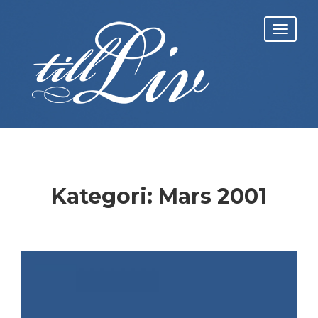
Skip
to
Toggl
content
navig
Kategori:
Mars 2001