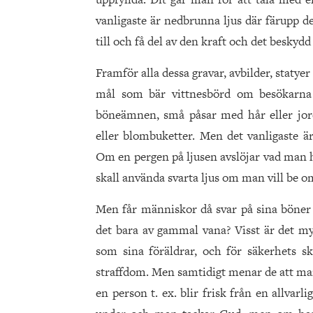
vanligaste är nedbrunna ljus där färupp d
till och få del av den kraft och det beskyd
Framför alla dessa gravar, avbilder, statyer
mål som bär vittnesbörd om besökarna
böneämnen, små påsar med hår eller jord
eller blombuketter. Men det vanligaste ä
Om en pergen på ljusen avslöjar vad man h
skall använda svarta ljus om man vill be
Men får människor då svar på sina böner e
det bara av gammal vana? Visst är det myc
som sina föräldrar, och för säkerhets sk
straffdom. Men samtidigt menar de att man
en person t. ex. blir frisk från en allvarl