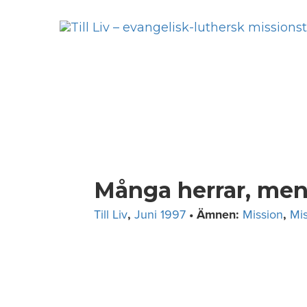
Skip
to
content
Många herrar, men
Till Liv
,
Juni 1997
• Ämnen:
Mission
,
Mis