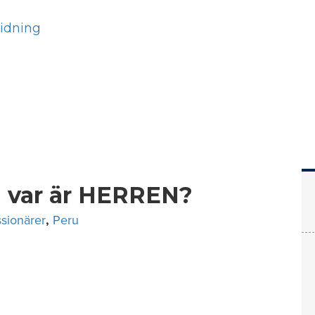
Hem
Läs
Prenumer
 var är HERREN?
sionärer
,
Peru