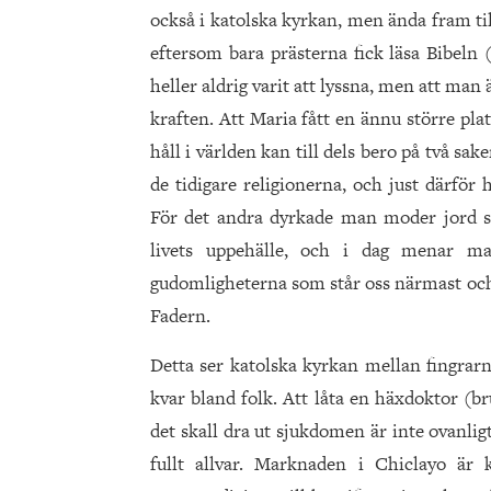
också i katolska kyrkan, men ända fram til
eftersom bara prästerna fick läsa Bibeln 
heller aldrig varit att lyssna, men att ma
kraften. Att Maria fått en ännu större pl
håll i världen kan till dels bero på två sake
de tidigare religionerna, och just därför
För det andra dyrkade man moder jord 
livets uppehälle, och i dag menar ma
gudomligheterna som står oss närmast och s
Fadern.
Detta ser katolska kyrkan mellan fingra
kvar bland folk. Att låta en häxdoktor (bru
det skall dra ut sjukdomen är inte ovanligt
fullt allvar. Marknaden i Chiclayo är 