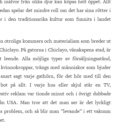
h inälvor från olika djur kan köpas helt öppet. Allt
edan spelar det mindre roll om det har sina rötter i
r i den traditionsrika kultur som funnits i landet
en otroliga kommers och materialism som breder ut
 Chiclayo. På gatorna i Chiclayo, vänskapens stad, är
 leende. Alla möjliga typer av försäljningsstånd,
a kvinnokroppar, trängs med människor som bjuder
i snart sagt varje gathörn, för det hör med till den
ot på allt. I varje hus eller skjul står en TV,
stiv reklam var tionde minut och i övrigt dubbade
ån USA. Man tror att det man ser är det lyckligt
ns problem, och så blir man ”levande” i ett vakuum
et.