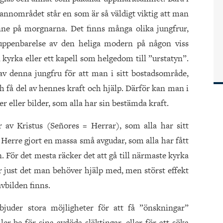
grannområdet står en som är så väldigt viktig att man
nne på morgnarna. Det finns många olika jungfrur,
uppenbarelse av den heliga modern på någon viss
 kyrka eller ett kapell som helgedom till ”urstatyn”.
 av denna jungfru för att man i sitt bostadsområde,
h få del av hennes kraft och hjälp. Därför kan man i
r eller bilder, som alla har sin bestämda kraft.
 av Kristus (Señores = Herrar), som alla har sitt
Herre gjort en massa små avgudar, som alla har fått
 För det mesta räcker det att gå till närmaste kyrka
ör just det man behöver hjälp med, men störst effekt
avbilden finns.
juder stora möjligheter för att få ”önskningar”
ler be för sina avdöda släktingar, eller för att söka