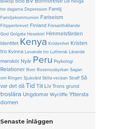
BV
Bönhörelse
Biskop
bröd
De heliga
Familj
tre dagarna
Depression
Fariseism
Familjekommunion
Finland
Filipperbrevet
Försanthållande
Himmelsfärden
God
Golgata
Hesekiel
Kenya
Kristen
Identitet
Kristenhet
tro
Kvinna
Levande tro
Luthersk
Lärande
Peru
manskör
Nyår
Psykologi
Relationer
Rom
Roseniuskyrkan
Sagan
Så
om Ringen
Sjukvård
Stilla veckan
Straff
Tid
var det då
Till Liv
Trons grund
troslära
Yttersta
Ungdomar
Wycliffe
domen
Senaste inläggen