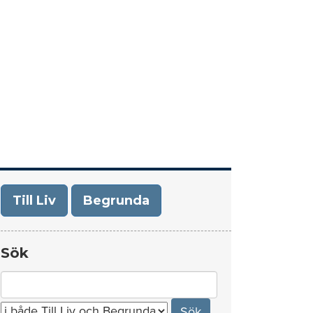
era
Om Till Liv/Begrunda
Kontakt
Till Liv
Begrunda
Sök
Search
for: