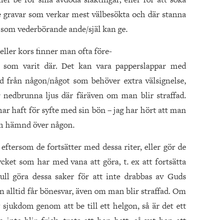
e gravar som verkar mest välbesökta och där stanna
d som vederbörande ande/själ kan ge.
 eller kors finner man ofta före-
 som varit där. Det kan vara papperslappar med
 från någon/något som behöver extra välsignelse,
r nedbrunna ljus där färäven om man blir straffad.
ar haft för syfte med sin bön – jag har hört att man
 om hämnd över någon.
ftersom de fortsätter med dessa riter, eller gör de
ket som har med vana att göra, t. ex att fortsätta
ull göra dessa saker för att inte drabbas av Guds
 alltid får bönesvar, även om man blir straffad. Om
ig sjukdom genom att be till ett helgon, så är det ett