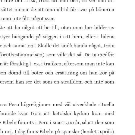
te blir frisk, trots att han bett, så vet han att
 sättet menar de att man alltid får svar på bönerna
man inte fått något svar.
te att ha något att be till, utan man har bilder av
atyer hängande på väggen i sitt hem, eller i bilens
 och annat ont. Skulle det ändå hända något, trots
(förutbestämmelsen) som ville det så. Detta medför
 är försiktig t. ex. i trafiken, eftersom man inte kan
son dömd till böter och ersättning om han kör på
tersom han ser det som en straffdom och inte som
ra Peru högreligioner med väl utvecklade rituella
tfarande kvar trots att katolska kyrkan kom med
 Bibeln funnits i Peru i snart 500 år, så att den som
h nej. I dag finns Bibeln på spanska (landets språk)