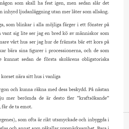
 någon som skall ha fest igen, men sedan slår det
on inhyrd ljudanläggning utan mer låter som allsång.
ga, som blinkar i alla möjliga färger i ett fönster på
vant sig lite ser jag en bred kö av människor som
re vårt hus ser jag hur de främsta bär ett kors på
kar bära sina figurer i processionerna, och de som
e kunnat sedan de första skolårens obligatoriska
korset nära sitt hus i vanliga
morgon och kunna räkna med dess beskydd. På nästan
h ju mer berömda de är desto fler ”kraftsökande”
får de ta emot.
irgenes), som ofta är rikt utsmyckade och inbyggda i
glas och annat som påkallar uppmärksamhet. Bara i