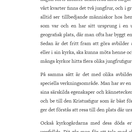
vårt kvarter finns det två jungfrur, och i 
alltid ser tillbedjande människor hos he
som var och en har sitt ursprung i en 
geografisk plats, där man ofta har byggt en
Sedan är det fritt fram att göra avbilder
eller i sin kyrka, ska kunna möta henne oc
många kyrkor hitta flera olika jungfrufigure
På samma sätt är det med olika avbilder
speciella verkningsområde. Man har av en 
sina särskilda egenskaper och kännetecken.
och be till den Kristusfigur som är bäst f
ger det förstås att resa till den plats där ur
Också kyrkogårdarna med dess döda erb
uppfyllda. Dit går man för att tala med el