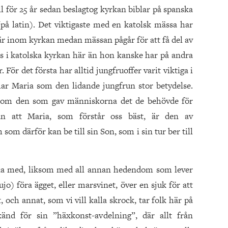
l för 25 år sedan beslagtog kyrkan biblar på spanska
(på latin). Det viktigaste med en katolsk mässa har
n är inom kyrkan medan mässan pågår för att få del av
ats i katolska kyrkan här än hon kanske har på andra
r. För det första har alltid jungfruoffer varit viktiga i
 har Maria som den lidande jungfrun stor betydelse.
som den som gav människorna det de behövde för
n att Maria, som förstår oss bäst, är den av
om därför kan be till sin Son, som i sin tur ber till
rna med, liksom med all annan hedendom som lever
jo) föra ägget, eller marsvinet, över en sjuk för att
, och annat, som vi vill kalla skrock, tar folk här på
känd för sin ”häxkonst-avdelning”, där allt från