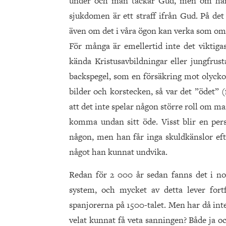
under och man tackar Gud, men om han in
sjukdomen är ett straff ifrån Gud. På det
även om det i våra ögon kan verka som om 
För många är emellertid inte det viktigas
kända Kristusavbildningar eller jungfrust
backspegel, som en försäkring mot olyckor
bilder och korstecken, så var det ”ödet” 
att det inte spelar någon större roll om man
komma undan sitt öde. Visst blir en per
någon, men han får inga skuldkänslor ef
något han kunnat undvika.
Redan för 2 000 år sedan fanns det i nor
system, och mycket av detta lever for
spanjorerna på 1500-talet. Men har då inte
velat kunnat få veta sanningen? Både ja oc