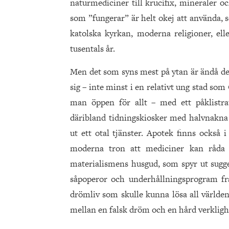
naturmediciner till krucifix, mineraler oc
som ”fungerar” är helt okej att använda, s
katolska kyrkan, moderna religioner, elle
tusentals år.
Men det som syns mest på ytan är ändå d
sig – inte minst i en relativt ung stad som
man öppen för allt – med ett påklistrat
däribland tidningskiosker med halvnakn
ut ett otal tjänster. Apotek finns också 
moderna tron att mediciner kan råda b
materialismens husgud, som spyr ut sugge
såpoperor och underhållningsprogram fr
drömliv som skulle kunna lösa all världe
mellan en falsk dröm och en hård verkligh