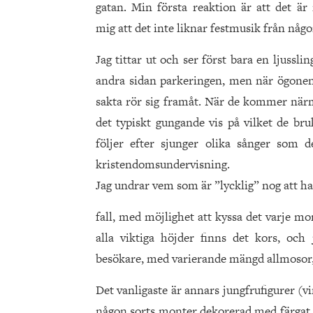
gatan. Min första reaktion är att det är
mig att det inte liknar festmusik från någ
Jag tittar ut och ser först bara en ljusslin
andra sidan parkeringen, men när ögonen 
sakta rör sig framåt. När de kommer närma
det typiskt gungande vis på vilket de bru
följer efter sjunger olika sånger som d
kristendomsundervisning.
Jag undrar vem som är ”lycklig” nog att ha 
fall, med möjlighet att kyssa det varje 
alla viktiga höjder finns det kors, oc
besökare, med varierande mängd allmosor, 
Det vanligaste är annars jungfrufigurer (v
någon sorts monter dekorerad med färgat 