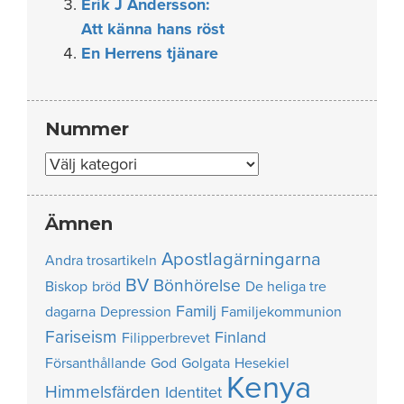
Erik J Andersson:
Att känna hans röst
En Herrens tjänare
Nummer
Nummer
Ämnen
Apostlagärningarna
Andra trosartikeln
BV
Bönhörelse
Biskop
bröd
De heliga tre
Familj
dagarna
Depression
Familjekommunion
Fariseism
Finland
Filipperbrevet
Försanthållande
God
Golgata
Hesekiel
Kenya
Himmelsfärden
Identitet