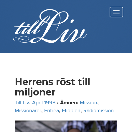
Skip
to
Toggl
content
navig
Herrens röst till
miljoner
Till Liv
,
April 1998
• Ämnen:
Mission
,
Missionärer
,
Eritrea
,
Etiopien
,
Radiomission