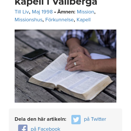
kapell i Vallberga
Till Liv
,
Maj 1998
• Ämnen:
Mission
,
Missionshus
,
Förkunnelse
,
Kapell
Dela den här artikeln:
på Twitter
på Facebook