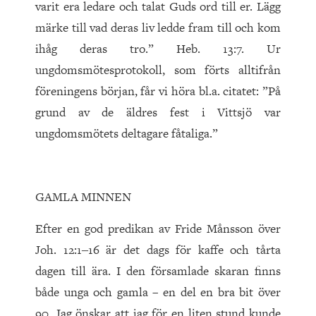
varit era ledare och talat Guds ord till er. Lägg
märke till vad deras liv ledde fram till och kom
ihåg deras tro.” Heb. 13:7. Ur
ungdomsmötesprotokoll, som förts alltifrån
föreningens början, får vi höra bl.a. citatet: ”På
grund av de äldres fest i Vittsjö var
ungdomsmötets deltagare fåtaliga.”
GAMLA MINNEN
Efter en god predikan av Fride Månsson över
Joh. 12:1‒16 är det dags för kaffe och tårta
dagen till ära. I den församlade skaran finns
både unga och gamla – en del en bra bit över
90. Jag önskar att jag för en liten stund kunde