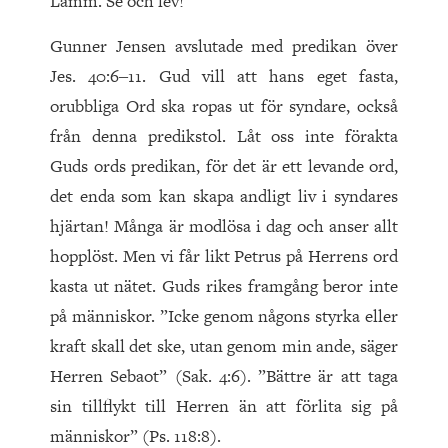
Lamm. Se och lev!
Gunner Jensen avslutade med predikan över
Jes. 40:6‒11. Gud vill att hans eget fasta,
orubbliga Ord ska ropas ut för syndare, också
från denna predikstol. Låt oss inte förakta
Guds ords predikan, för det är ett levande ord,
det enda som kan skapa andligt liv i syndares
hjärtan! Många är modlösa i dag och anser allt
hopplöst. Men vi får likt Petrus på Herrens ord
kasta ut nätet. Guds rikes framgång beror inte
på människor. ”Icke genom någons styrka eller
kraft skall det ske, utan genom min ande, säger
Herren Sebaot” (Sak. 4:6). ”Bättre är att taga
sin tillflykt till Herren än att förlita sig på
människor” (Ps. 118:8).