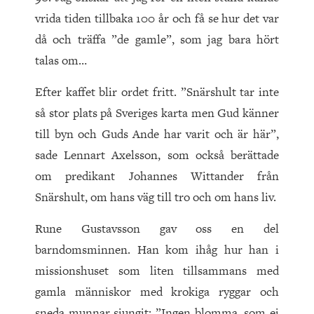
vrida tiden tillbaka 100 år och få se hur det var
då och träffa ”de gamle”, som jag bara hört
talas om…
Efter kaffet blir ordet fritt. ”Snärshult tar inte
så stor plats på Sveriges karta men Gud känner
till byn och Guds Ande har varit och är här”,
sade Lennart Axelsson, som också berättade
om predikant Johannes Wittander från
Snärshult, om hans väg till tro och om hans liv.
Rune Gustavsson gav oss en del
barndomsminnen. Han kom ihåg hur han i
missionshuset som liten tillsammans med
gamla människor med krokiga ryggar och
sneda munnar sjungit: ”Ingen blomma, som ej