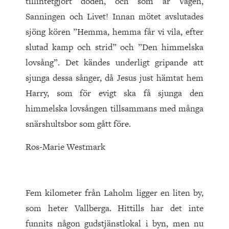
tillintetgjort döden, och som är Vägen,
Sanningen och Livet! Innan mötet avslutades
sjöng kören ”Hemma, hemma får vi vila, efter
slutad kamp och strid” och ”Den himmelska
lovsång”. Det kändes underligt gripande att
sjunga dessa sånger, då Jesus just hämtat hem
Harry, som för evigt ska få sjunga den
himmelska lovsången tillsammans med många
snärshultsbor som gått före.
Ros-Marie Westmark
Fem kilometer från Laholm ligger en liten by,
som heter Vallberga. Hittills har det inte
funnits någon gudstjänstlokal i byn, men nu