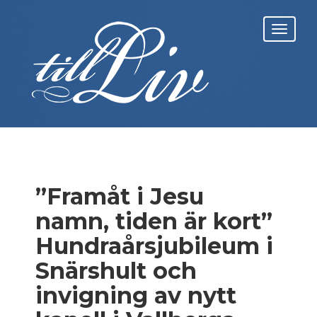
Skip
to
Toggl
content
navig
”Framåt i Jesu
namn, tiden är kort”
Hundraårsjubileum i
Snärshult och
invigning av nytt