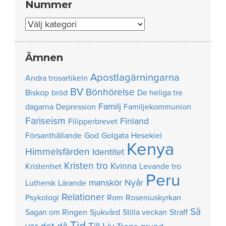
Nummer
Nummer
Ämnen
Apostlagärningarna
Andra trosartikeln
BV
Bönhörelse
Biskop
bröd
De heliga tre
Familj
dagarna
Depression
Familjekommunion
Fariseism
Finland
Filipperbrevet
Försanthållande
God
Golgata
Hesekiel
Kenya
Himmelsfärden
Identitet
Kristen tro
Kvinna
Kristenhet
Levande tro
Peru
manskör
Nyår
Luthersk
Lärande
Relationer
Psykologi
Rom
Roseniuskyrkan
Så
Sagan om Ringen
Sjukvård
Stilla veckan
Straff
Tid