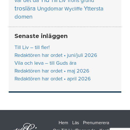
var det då
Till Liv
Trons grund
troslära
Yttersta
Ungdomar
Wycliffe
domen
Senaste inläggen
Till Liv – till fler!
Redaktören har ordet • juni/juli 2026
Vila och leva – till Guds ära
Redaktören har ordet • maj 2026
Redaktören har ordet • april 2026
Hem
Läs
Prenumerera