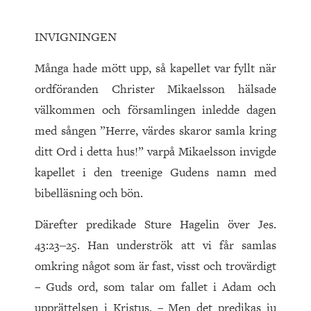
INVIGNINGEN
Många hade mött upp, så kapellet var fyllt när
ordföranden Christer Mikaelsson hälsade
välkommen och församlingen inledde dagen
med sången ”Herre, värdes skaror samla kring
ditt Ord i detta hus!” varpå Mikaelsson invigde
kapellet i den treenige Gudens namn med
bibelläsning och bön.
Därefter predikade Sture Hagelin över Jes.
43:23‒25. Han underströk att vi får samlas
omkring något som är fast, visst och trovärdigt
– Guds ord, som talar om fallet i Adam och
upprättelsen i Kristus. – Men det predikas ju