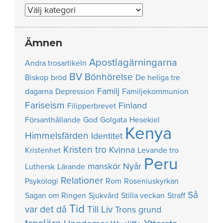
Nummer
Ämnen
Apostlagärningarna
Andra trosartikeln
BV
Bönhörelse
Biskop
bröd
De heliga tre
Familj
dagarna
Depression
Familjekommunion
Fariseism
Finland
Filipperbrevet
Försanthållande
God
Golgata
Hesekiel
Kenya
Himmelsfärden
Identitet
Kristen tro
Kvinna
Kristenhet
Levande tro
Peru
manskör
Nyår
Luthersk
Lärande
Relationer
Psykologi
Rom
Roseniuskyrkan
Så
Sagan om Ringen
Sjukvård
Stilla veckan
Straff
Tid
var det då
Till Liv
Trons grund