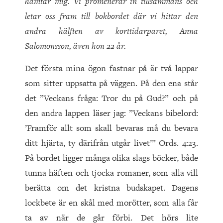
hämtar mig. Vi promenerar in tillsammans och
letar oss fram till bokbordet där vi hittar den
andra hälften av korttidarparet, Anna
Salomonsson, även hon 22 år.
Det första mina ögon fastnar på är två lappar
som sitter uppsatta på väggen. På den ena står
det ”Veckans fråga: Tror du på Gud?” och på
den andra lappen läser jag: ”Veckans bibelord:
’Framför allt som skall bevaras må du bevara
ditt hjärta, ty därifrån utgår livet’” Ords. 4:23.
På bordet ligger många olika slags böcker, både
tunna häften och tjocka romaner, som alla vill
berätta om det kristna budskapet. Dagens
lockbete är en skål med morötter, som alla får
ta av när de går förbi. Det hörs lite