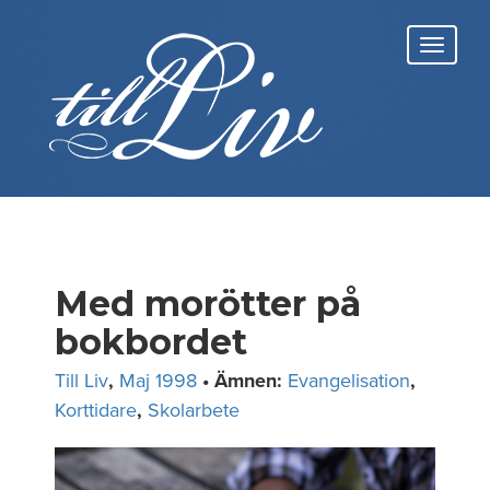
Skip
to
Toggl
content
navig
Med morötter på
bokbordet
Till Liv
,
Maj 1998
• Ämnen:
Evangelisation
,
Korttidare
,
Skolarbete