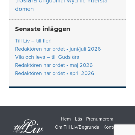
troslära
Yttersta
Ungdomar
Wycliffe
domen
Senaste inläggen
Till Liv – till fler!
Redaktören har ordet • juni/juli 2026
Vila och leva – till Guds ära
Redaktören har ordet • maj 2026
Redaktören har ordet • april 2026
Hem
Läs
Prenumerera
Om Till Liv/Begrunda
Kontakt