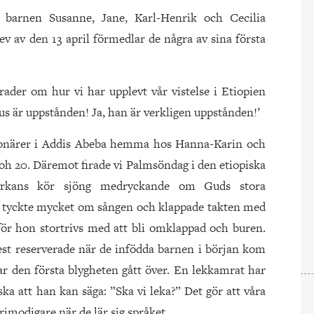
 barnen Susanne, Jane, Karl-Henrik och Cecilia
ev av den 13 april förmedlar de några av sina första
ader om hur vi har upplevt vår vistelse i Etiopien
istus är uppstånden! Ja, han är verkligen uppstånden!’
sionärer i Addis Abeba hemma hos Hanna-Karin och
h 20. Däremot firade vi Palmsöndag i den etiopiska
Kyrkans kör sjöng medryckande om Guds stora
ia tyckte mycket om sången och klappade takten med
för hon stortrivs med att bli omklappad och buren.
st reserverade när de infödda barnen i början kom
ar den första blygheten gått över. En lekkamrat har
ka att han kan säga: ”Ska vi leka?” Det gör att våra
rimodigare när de lär sig språket.