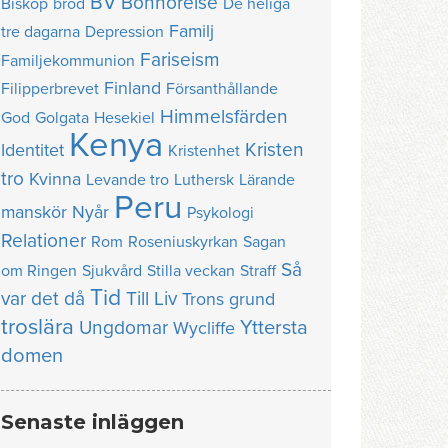
BV
Bönhörelse
Biskop
bröd
De heliga
Familj
tre dagarna
Depression
Fariseism
Familjekommunion
Finland
Filipperbrevet
Försanthållande
Himmelsfärden
God
Golgata
Hesekiel
Kenya
Kristen
Identitet
Kristenhet
tro
Kvinna
Levande tro
Luthersk
Lärande
Peru
manskör
Nyår
Psykologi
Relationer
Rom
Roseniuskyrkan
Sagan
Så
om Ringen
Sjukvård
Stilla veckan
Straff
Tid
var det då
Till Liv
Trons grund
troslära
Yttersta
Ungdomar
Wycliffe
domen
Senaste inläggen