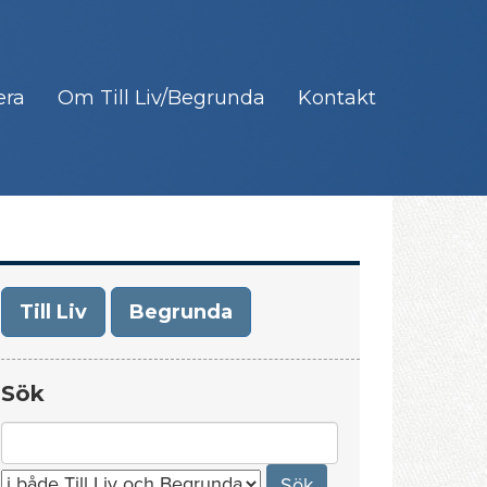
era
Om Till Liv/Begrunda
Kontakt
Till Liv
Begrunda
Sök
Search
for: