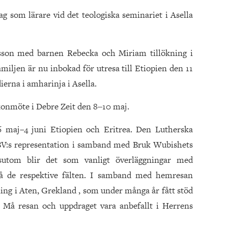
rag som lärare vid det teologiska seminariet i Asella
sson med barnen Rebecka och Miriam tillökning i
amiljen är nu inbokad för utresa till Etiopien den 11
erna i amharinja i Asella.
skonmöte i Debre Zeit den 8‒10 maj.
6 maj–4 juni Etiopien och Eritrea. Den Lutherska
BV:s representation i samband med Bruk Wubishets
ssutom blir det som vanligt överläggningar med
å de respektive fälten. I samband med hemresan
ing i Aten, Grekland , som under många år fått stöd
 Må resan och uppdraget vara anbefallt i Herrens