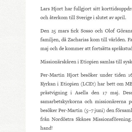
Lars Hjort har fullgjort sitt korttidsuppd
och återkom till Sverige i slutet av april.
Den 25 mars fick Sosso och Olof Göran
familjen, då Zacharias kom till världen. F
maj och de kommer att fortsätta språkstudi
Missionärskåren i Etiopien samlas till sy
Per-Martin Hjort besöker under tiden 1
Kyrkan i Etiopien (LCEt) har bett om M
prästvigning i Asella den 17 maj. De
samarbetskyrkorna och missionärerna p
besöker Per-Martin (5‒7 juni) den församl
från Nordöstra Skånes Missionsförening.
hand!