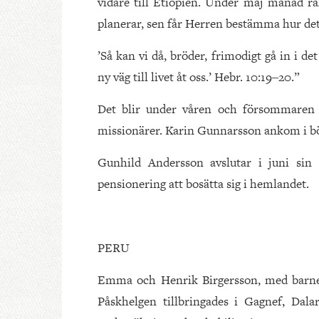
vidare till Etiopien. Under maj månad räk
planerar, sen får Herren bestämma hur det 
’Så kan vi då, bröder, frimodigt gå in i d
ny väg till livet åt oss.’ Hebr. 10:19‒20.”
Det blir under våren och försommaren 
missionärer. Karin Gunnarsson ankom i bör
Gunhild Andersson avslutar i juni si
pensionering att bosätta sig i hemlandet.
PERU
Emma och Henrik Birgersson, med barnen 
Påskhelgen tillbringades i Gagnef, Dala