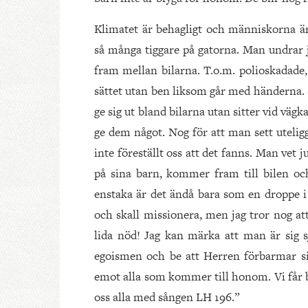
Klimatet är behagligt och människorna ä
så många tiggare på gatorna. Man undrar j
fram mellan bilarna. T.o.m. polioskadade
sättet utan ben liksom går med händerna. 
ge sig ut bland bilarna utan sitter vid väg
ge dem något. Nog för att man sett uteli
inte föreställt oss att det fanns. Man vet 
på sina barn, kommer fram till bilen o
enstaka är det ändå bara som en droppe
och skall missionera, men jag tror nog att
lida nöd! Jag kan märka att man är sig s
egoismen och be att Herren förbarmar si
emot alla som kommer till honom. Vi får
oss alla med sången LH 196.”