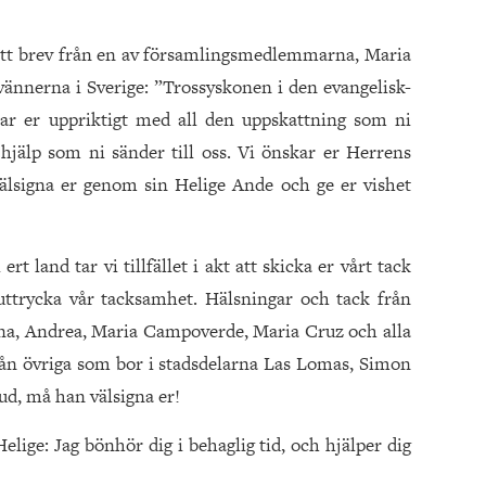
ett brev från en av församlingsmedlemmarna, Maria
vännerna i Sverige: ”Trossyskonen i den evangelisk-
ar er uppriktigt med all den uppskattning som ni
hjälp som ni sänder till oss. Vi önskar er Herrens
älsigna er genom sin Helige Ande och ge er vishet
t land tar vi tillfället i akt att skicka er vårt tack
 uttrycka vår tacksamhet. Hälsningar och tack från
na, Andrea, Maria Campoverde, Maria Cruz och alla
rån övriga som bor i stadsdelarna Las Lomas, Simon
ud, må han välsigna er!
Helige: Jag bönhör dig i behaglig tid, och hjälper dig