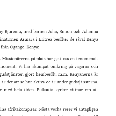
ny Bjuremo, med barnen Julia, Simon och Johanna
destinationen Asmara i Eritrea besöker de såväl Kenya
 från Ogango, Kenya:
a. Missionärerna på plats har gett oss en fenomenalt
ka moment. Vi har skumpat omkring på vägarna och
i gudstjänster, gjort hembesök, m.m. Kenyanerna är
 är det att se hur aktiva de är under gudstjänsterna.
r med hela tiden. Fullsatta kyrkor vittnar om att
sina afrikakompisar. Nästa vecka reser vi antagligen