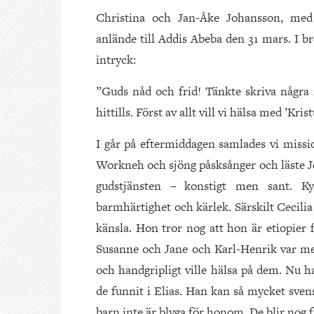
Christina och Jan-Åke Johansson, med
anlände till Addis Abeba den 31 mars. I br
intryck:
”Guds nåd och frid! Tänkte skriva några r
hittills. Först av allt vill vi hälsa med ’Kr
I går på eftermiddagen samlades vi mis
Workneh och sjöng påsksånger och läste Jo
gudstjänsten – konstigt men sant. 
barmhärtighet och kärlek. Särskilt Cecil
känsla. Hon tror nog att hon är etiopier 
Susanne och Jane och Karl-Henrik var me
och handgripligt ville hälsa på dem. Nu h
de funnit i Elias. Han kan så mycket svens
barn inte är blyga för honom. De blir nog f