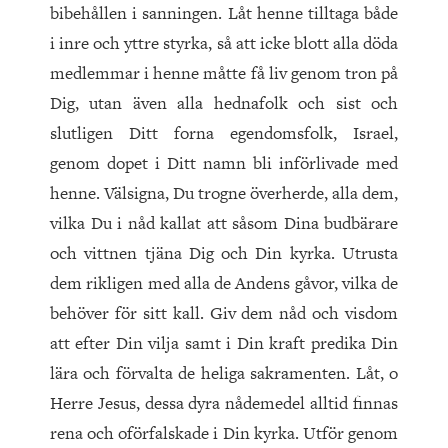
bibehållen i sanningen. Låt henne tilltaga både
i inre och yttre styrka, så att icke blott alla döda
medlemmar i henne måtte få liv genom tron på
Dig, utan även alla hednafolk och sist och
slutligen Ditt forna egendomsfolk, Israel,
genom dopet i Ditt namn bli införlivade med
henne. Välsigna, Du trogne överherde, alla dem,
vilka Du i nåd kallat att såsom Dina budbärare
och vittnen tjäna Dig och Din kyrka. Utrusta
dem rikligen med alla de Andens gåvor, vilka de
behöver för sitt kall. Giv dem nåd och visdom
att efter Din vilja samt i Din kraft predika Din
lära och förvalta de heliga sakramenten. Låt, o
Herre Jesus, dessa dyra nådemedel alltid finnas
rena och oförfalskade i Din kyrka. Utför genom