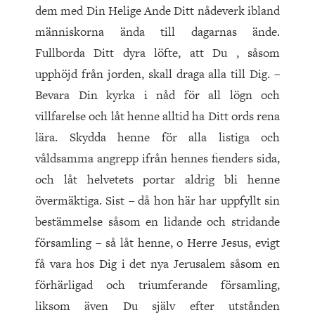
dem med Din Helige Ande Ditt nådeverk ibland
människorna ända till dagarnas ände.
Fullborda Ditt dyra löfte, att Du , såsom
upphöjd från jorden, skall draga alla till Dig. –
Bevara Din kyrka i nåd för all lögn och
villfarelse och låt henne alltid ha Ditt ords rena
lära. Skydda henne för alla listiga och
våldsamma angrepp ifrån hennes fienders sida,
och låt helvetets portar aldrig bli henne
övermäktiga. Sist – då hon här har uppfyllt sin
bestämmelse såsom en lidande och stridande
församling – så låt henne, o Herre Jesus, evigt
få vara hos Dig i det nya Jerusalem såsom en
förhärligad och triumferande församling,
liksom även Du själv efter utstånden