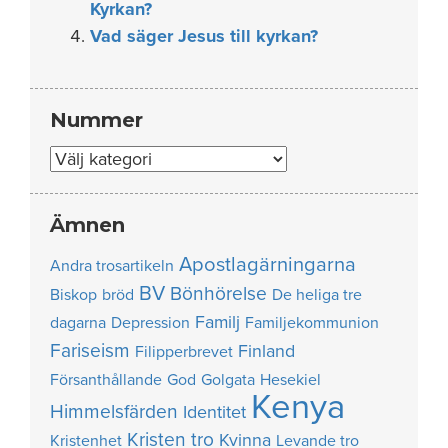
Kyrkan?
Vad säger Jesus till kyrkan?
Nummer
Nummer
Ämnen
Apostlagärningarna
Andra trosartikeln
BV
Bönhörelse
Biskop
bröd
De heliga tre
Familj
dagarna
Depression
Familjekommunion
Fariseism
Finland
Filipperbrevet
Försanthållande
God
Golgata
Hesekiel
Kenya
Himmelsfärden
Identitet
Kristen tro
Kvinna
Kristenhet
Levande tro