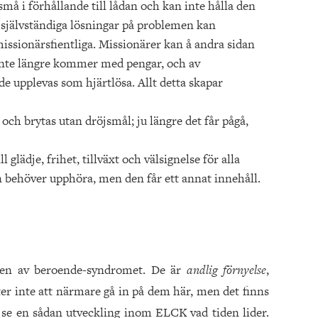
 små i förhållande till lådan och kan inte hålla den
h självständiga lösningar på problemen kan
ssionärsfientliga. Missionärer kan å andra sidan
 inte längre kommer med pengar, och av
e upplevas som hjärtlösa. Allt detta skapar
h brytas utan dröjsmål; ju längre det får pågå,
l glädje, frihet, tillväxt och välsignelse för alla
en behöver upphöra, men den får ett annat innehåll.
ngen av beroende-syndromet. De är
andlig förnyelse
,
ter inte att närmare gå in på dem här, men det finns
 se en sådan utveckling inom ELCK vad tiden lider.