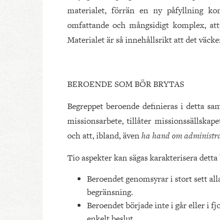
materialet, förrän en ny påfyllning k
omfattande och mångsidigt komplex, att
Materialet är så innehållsrikt att det väcke
BEROENDE SOM BÖR BRYTAS
Begreppet beroende definieras i detta s
missionsarbete, tillåter missionssällskape
och att, ibland, även
ha hand om administra
Tio aspekter kan sägas karakterisera detta
Beroendet genomsyrar i stort sett al
begränsning.
Beroendet började inte i går eller i fj
enkelt beslut.