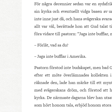
För några decennier sedan var en sydafrik
sin kyrka och eventuellt vidga basen av 
inte inne just då, och hans svägerska svara
allt var väl, berättade hon att Gud talat
föra vidare till pastorn: ”Jaga inte bufflar,
– Förlåt, vad sa du?
– Jaga inte bufflar i Amerika.
Pastorn förstod inte budskapet, men bad G
efter ett möte överlämnades kollekten i
räknade den, lade han märke till ett myn
med svägerskans dröm, och förstod att ha
kyrka. De närmaste dagarna blev han utsat
som hört honom tala, erbjöd honom stor