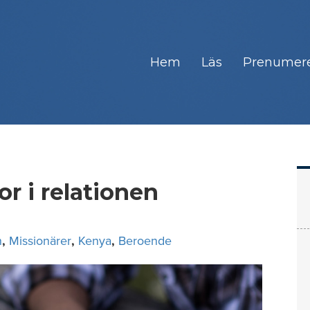
Hem
Läs
Prenumer
r i relationen
n
,
Missionärer
,
Kenya
,
Beroende