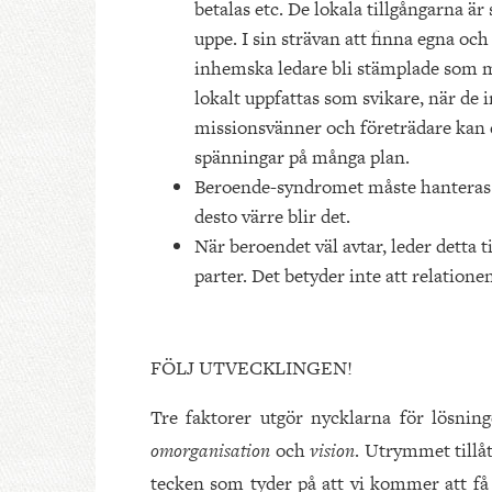
betalas etc. De lokala tillgångarna är
uppe. I sin strävan att finna egna oc
inhemska ledare bli stämplade som mi
lokalt uppfattas som svikare, när de
missionsvänner och företrädare kan d
spänningar på många plan.
Beroende-syndromet måste hanteras oc
desto värre blir det.
När beroendet väl avtar, leder detta til
parter. Det betyder inte att relation
FÖLJ UTVECKLINGEN!
Tre faktorer utgör nycklarna för lösni
omorganisation
och
vision
. Utrymmet tillå
tecken som tyder på att vi kommer att få