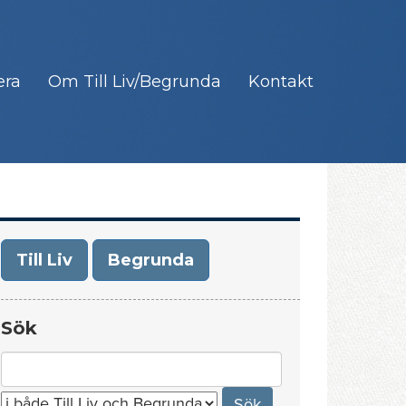
era
Om Till Liv/Begrunda
Kontakt
Till Liv
Begrunda
Sök
Search
for: