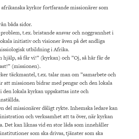
ra afrikanska kyrkor fortfarande missionärer som
ån båda sidor.
 problem, t.ex. bristande ansvar och noggrannhet i
kala initiativ och visioner även på det andliga
issiologisk utbildning i Afrika.
 hjälp, så får vi!” (kyrkan) och ”Oj, så här får de
ast!” (missionen).
cker täckmantel, t.ex. talar man om ”samarbete och
är att missionen bidrar med pengar och den lokala
i den lokala kyrkan uppskattas inte och
nställda.
n del missionärer dåligt rykte. Inhemska ledare kan
nistration och verksamhet att ta över, när kyrkan
ka. Det kan liknas vid en stor låda som innehåller
nstitutioner som ska drivas, tjänster som ska