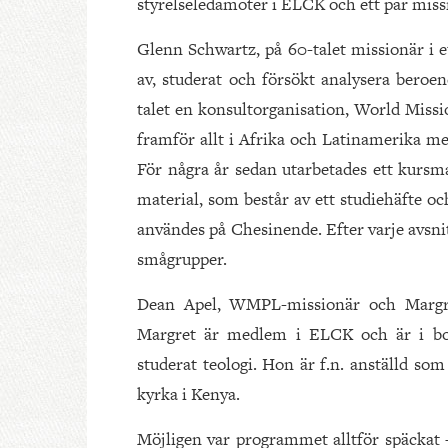
styrelseledamöter i ELCK och ett par missi
Glenn Schwartz, på 60-talet missionär i et
av, studerat och försökt analysera bero
talet en konsultorganisation, World Mis
framför allt i Afrika och Latinamerika me
För några år sedan utarbetades ett kursma
material, som består av ett studiehäfte o
användes på Chesinende. Efter varje avsni
smågrupper.
Dean Apel, WMPL-missionär och Margret
Margret är medlem i ELCK och är i bo
studerat teologi. Hon är f.n. anställd so
kyrka i Kenya.
Möjligen var programmet alltför späckat –