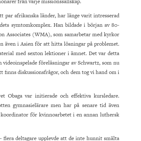
onärer från varje missionssällskap.
t par afrikanska länder, har länge varit intresserad
endets symtomkomplex. Han bildade i början av 80-
sion Associates (WMA), som samarbetar med kyrkor
n även i Asien för att hitta lösningar på problemet.
terial med sexton lektioner i ämnet. Det var detta
ch videoinspelade föreläsningar av Schwartz, som nu
tt finns diskussionsfrågor, och dem tog vi hand om i
 Obaga var initierade och effektiva kursledare.
tten gymnasielärare men har på senare tid även
m koordinator för kvinnoarbetet i en annan luthersk
 flera deltagare upplevde att de inte hunnit smälta