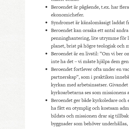
Beroendet är pågående, t.ex. har fle
ekonomichefer.
Syndromet är känslomässigt laddat fr
Beroendet kan orsaka ett antal andra
penninghantering, lite utrymme för lo
planet, brist på högre teologisk och m
Beroendet är en livstil: ”Om vi ber om
inte ha det – vi måste hjälpa dem gen
Beroendet fortlever ofta under en va
partnerskap”, som i praktiken inneb
kyrkan med arbetsinsatser. Givandet 
kyrkoarbetarna ses som missionens a
Beroendet ger både kyrkoledare och e
ha fått en otymplig och kostsam admi
bildats och missionen drar sig tillba
byggnader som behöver underhållas, i