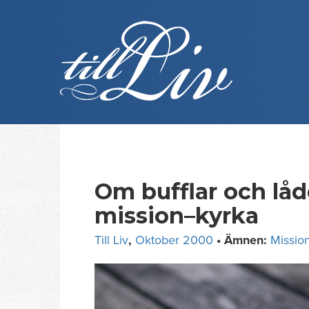
Skip
to
content
Om bufflar och lådo
mission–kyrka
Till Liv
,
Oktober 2000
• Ämnen:
Missio