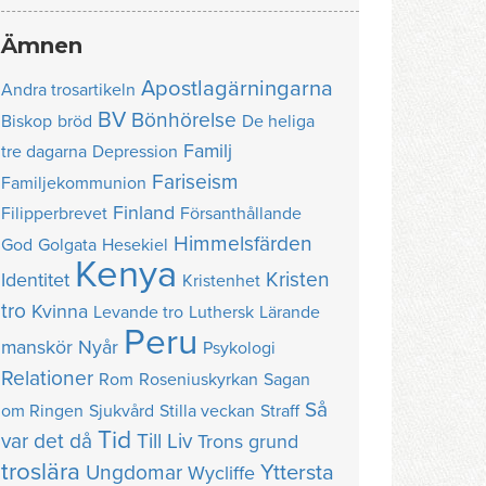
Ämnen
Apostlagärningarna
Andra trosartikeln
BV
Bönhörelse
Biskop
bröd
De heliga
Familj
tre dagarna
Depression
Fariseism
Familjekommunion
Finland
Filipperbrevet
Försanthållande
Himmelsfärden
God
Golgata
Hesekiel
Kenya
Kristen
Identitet
Kristenhet
tro
Kvinna
Levande tro
Luthersk
Lärande
Peru
manskör
Nyår
Psykologi
Relationer
Rom
Roseniuskyrkan
Sagan
Så
om Ringen
Sjukvård
Stilla veckan
Straff
Tid
var det då
Till Liv
Trons grund
troslära
Yttersta
Ungdomar
Wycliffe