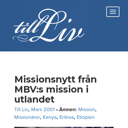
Skip
to
Toggl
content
navig
Missionsnytt från
MBV:s mission i
utlandet
Till Liv
,
Mars 2001
• Ämnen:
Mission
,
Missionärer
,
Kenya
,
Eritrea
,
Etiopien