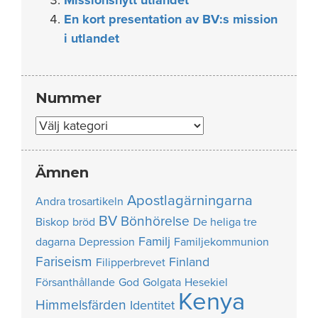
En kort presentation av BV:s mission
i utlandet
Nummer
Nummer
Ämnen
Apostlagärningarna
Andra trosartikeln
BV
Bönhörelse
Biskop
bröd
De heliga tre
Familj
dagarna
Depression
Familjekommunion
Fariseism
Finland
Filipperbrevet
Försanthållande
God
Golgata
Hesekiel
Kenya
Himmelsfärden
Identitet