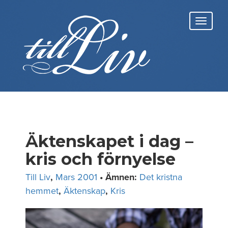
Skip
to
Toggl
content
navig
Äktenskapet i dag –
kris och förnyelse
Till Liv
,
Mars 2001
• Ämnen:
Det kristna
hemmet
,
Äktenskap
,
Kris