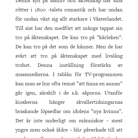
Denna syn på samliv och äktenskap har sina
rötter i 1800 -talets romantik och har undan
för undan växt sig allt starkare i Västerlandet.
Till sist har den medfört att många tappat sin
tro på äktenskapet. De kan tro på ”kärleken”.
De kan tro på det som de känner. Men de har
svårt att tro på äktenskapet med livslång
trohet. Denna inställning förstärks av
massmedierna. I tablån för TV-programmen
kan man se hur ofta temat ”att finna en annan”
går igen, särskilt i de s.k. såporna. Utanför
kioskerna hänger skvallertidningarnas
braskande löpsedlar om idolens ”nya kvinna”.
Det är inte underligt om människor – mest
yngre men också äldre – blir påverkade till att