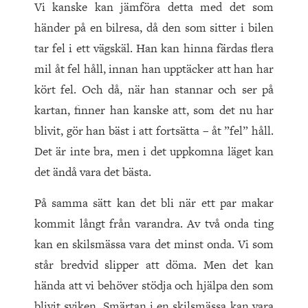
Vi kanske kan jämföra detta med det som
händer på en bilresa, då den som sitter i bilen
tar fel i ett vägskäl. Han kan hinna färdas flera
mil åt fel håll, innan han upptäcker att han har
kört fel. Och då, när han stannar och ser på
kartan, finner han kanske att, som det nu har
blivit, gör han bäst i att fortsätta – åt ”fel” håll.
Det är inte bra, men i det uppkomna läget kan
det ändå vara det bästa.
På samma sätt kan det bli när ett par makar
kommit långt från varandra. Av två onda ting
kan en skilsmässa vara det minst onda. Vi som
står bredvid slipper att döma. Men det kan
hända att vi behöver stödja och hjälpa den som
blivit sviken. Smärtan i en skilsmässa kan vara