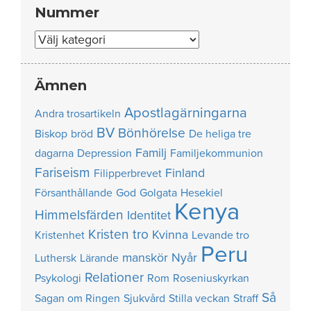
Nummer
Nummer
Ämnen
Apostlagärningarna
Andra trosartikeln
BV
Bönhörelse
Biskop
bröd
De heliga tre
Familj
dagarna
Depression
Familjekommunion
Fariseism
Finland
Filipperbrevet
Försanthållande
God
Golgata
Hesekiel
Kenya
Himmelsfärden
Identitet
Kristen tro
Kvinna
Kristenhet
Levande tro
Peru
manskör
Nyår
Luthersk
Lärande
Relationer
Psykologi
Rom
Roseniuskyrkan
Så
Sagan om Ringen
Sjukvård
Stilla veckan
Straff