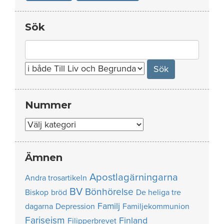
Sök
Search
for:
Nummer
Nummer
Ämnen
Apostlagärningarna
Andra trosartikeln
BV
Bönhörelse
Biskop
bröd
De heliga tre
Familj
dagarna
Depression
Familjekommunion
Fariseism
Finland
Filipperbrevet