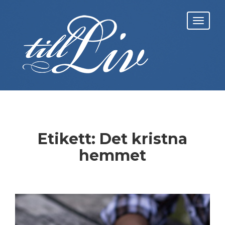
Skip
to
Toggl
content
navig
Etikett:
Det kristna
hemmet