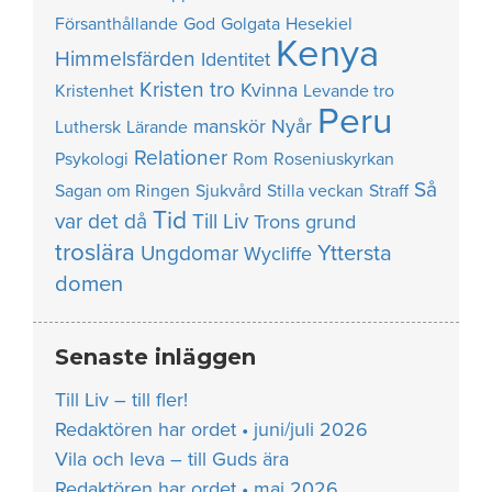
Försanthållande
God
Golgata
Hesekiel
Kenya
Himmelsfärden
Identitet
Kristen tro
Kvinna
Kristenhet
Levande tro
Peru
manskör
Nyår
Luthersk
Lärande
Relationer
Psykologi
Rom
Roseniuskyrkan
Så
Sagan om Ringen
Sjukvård
Stilla veckan
Straff
Tid
var det då
Till Liv
Trons grund
troslära
Yttersta
Ungdomar
Wycliffe
domen
Senaste inläggen
Till Liv – till fler!
Redaktören har ordet • juni/juli 2026
Vila och leva – till Guds ära
Redaktören har ordet • maj 2026