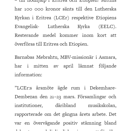
– till nödhjälp i Eritrea och Etiopien! Hittills
har 100 000 kronor sänts till den Lutherska
Kyrkan i Eritrea (LCEr) respektive Etiopiens
Evangelisk- Lutherska Kyrka (EELC).
Resterande medel kommer inom kort att
överföras till Eritrea och Etiopien.
Barnabas Mebrahtu, MBV-missionär i Asmara,
har i mitten av april lämnat följande
information:
”LCEr:s årsmöte ägde rum i Dekemhare-
Dembezan den 21–23 mars. Församlingar och
institutioner, däribland musikskolan,
rapporterade om det gångna årets arbete. Det
var en övervägande positiv stämning bland