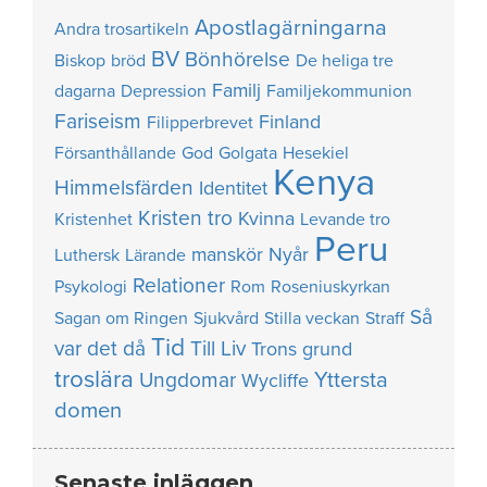
Apostlagärningarna
Andra trosartikeln
BV
Bönhörelse
Biskop
bröd
De heliga tre
Familj
dagarna
Depression
Familjekommunion
Fariseism
Finland
Filipperbrevet
Försanthållande
God
Golgata
Hesekiel
Kenya
Himmelsfärden
Identitet
Kristen tro
Kvinna
Kristenhet
Levande tro
Peru
manskör
Nyår
Luthersk
Lärande
Relationer
Psykologi
Rom
Roseniuskyrkan
Så
Sagan om Ringen
Sjukvård
Stilla veckan
Straff
Tid
var det då
Till Liv
Trons grund
troslära
Yttersta
Ungdomar
Wycliffe
domen
Senaste inläggen