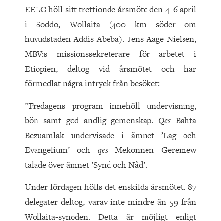
EELC höll sitt trettionde årsmöte den 4–6 april
i Soddo, Wollaita (400 km söder om
huvudstaden Addis Abeba). Jens Aage Nielsen,
MBV:s missionssekreterare för arbetet i
Etiopien, deltog vid årsmötet och har
förmedlat några intryck från besöket:
”Fredagens program innehöll undervisning,
bön samt god andlig gemenskap.
Qes
Bahta
Bezuamlak undervisade i ämnet ’Lag och
Evangelium’ och
qes
Mekonnen Geremew
talade över ämnet ’Synd och Nåd’.
Under lördagen hölls det enskilda årsmötet. 87
delegater deltog, varav inte mindre än 59 från
Wollaita-synoden. Detta är möjligt enligt