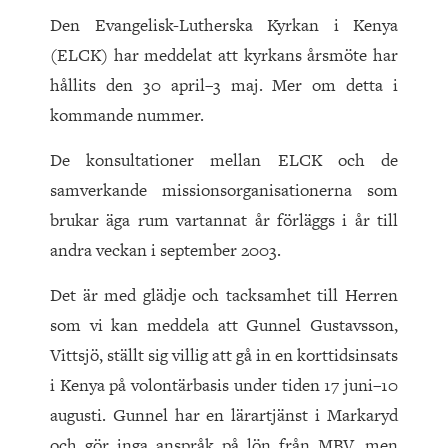
Den Evangelisk-Lutherska Kyrkan i Kenya
(ELCK) har meddelat att kyrkans årsmöte har
hållits den 30 april–3 maj. Mer om detta i
kommande nummer.
De konsultationer mellan ELCK och de
samverkande missionsorganisationerna som
brukar äga rum vartannat år förläggs i år till
andra veckan i september 2003.
Det är med glädje och tacksamhet till Herren
som vi kan meddela att Gunnel Gustavsson,
Vittsjö, ställt sig villig att gå in en korttidsinsats
i Kenya på volontärbasis under tiden 17 juni–10
augusti. Gunnel har en lärartjänst i Markaryd
och gör inga anspråk på lön från MBV, men