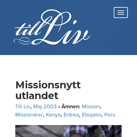
Skip
to
Toggl
content
navig
Missionsnytt
utlandet
Till Liv
,
Maj 2003
• Ämnen:
Mission
,
Missionärer
,
Kenya
,
Eritrea
,
Etiopien
,
Peru