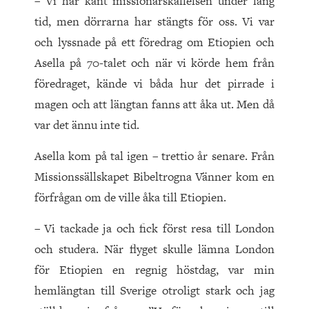
– Vi har känt missionärskallelsen under lång
tid, men dörrarna har stängts för oss. Vi var
och lyssnade på ett föredrag om Etiopien och
Asella på 70-talet och när vi körde hem från
föredraget, kände vi båda hur det pirrade i
magen och att längtan fanns att åka ut. Men då
var det ännu inte tid.
Asella kom på tal igen – trettio år senare. Från
Missionssällskapet Bibeltrogna Vänner kom en
förfrågan om de ville åka till Etiopien.
– Vi tackade ja och fick först resa till London
och studera. När flyget skulle lämna London
för Etiopien en regnig höstdag, var min
hemlängtan till Sverige otroligt stark och jag