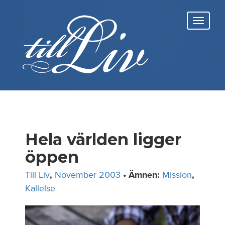
Skip
to
Toggl
content
navig
Hela världen ligger
öppen
Till Liv
,
November 2003
• Ämnen:
Mission
,
Kallelse