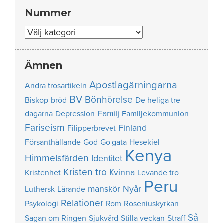
Nummer
Nummer
Ämnen
Apostlagärningarna
Andra trosartikeln
BV
Bönhörelse
Biskop
bröd
De heliga tre
Familj
dagarna
Depression
Familjekommunion
Fariseism
Finland
Filipperbrevet
Försanthållande
God
Golgata
Hesekiel
Kenya
Himmelsfärden
Identitet
Kristen tro
Kvinna
Kristenhet
Levande tro
Peru
manskör
Nyår
Luthersk
Lärande
Relationer
Psykologi
Rom
Roseniuskyrkan
Så
Sagan om Ringen
Sjukvård
Stilla veckan
Straff