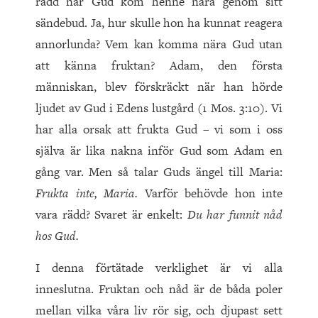
rädd när Gud kom henne nära genom sitt
sändebud. Ja, hur skulle hon ha kunnat reagera
annorlunda? Vem kan komma nära Gud utan
att känna fruktan? Adam, den första
människan, blev förskräckt när han hörde
ljudet av Gud i Edens lustgård (1 Mos. 3:10). Vi
har alla orsak att frukta Gud – vi som i oss
själva är lika nakna inför Gud som Adam en
gång var. Men så talar Guds ängel till Maria:
Frukta inte, Maria.
Varför behövde hon inte
vara rädd? Svaret är enkelt:
Du har funnit nåd
hos Gud.
I denna förtätade verklighet är vi alla
inneslutna. Fruktan och nåd är de båda poler
mellan vilka våra liv rör sig, och djupast sett