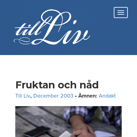
Skip
to
Toggl
content
navig
Fruktan och nåd
Till Liv
,
December 2003
• Ämnen:
Andakt