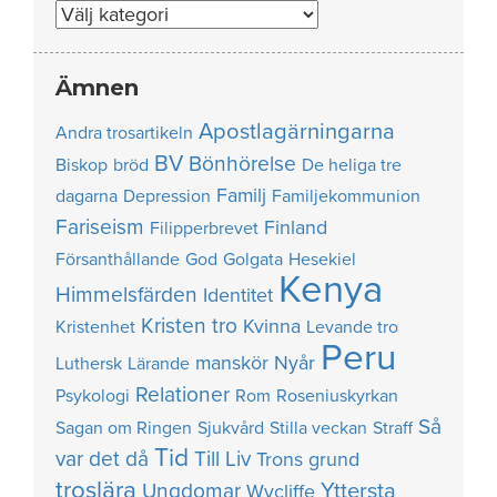
Nummer
Ämnen
Apostlagärningarna
Andra trosartikeln
BV
Bönhörelse
Biskop
bröd
De heliga tre
Familj
dagarna
Depression
Familjekommunion
Fariseism
Finland
Filipperbrevet
Försanthållande
God
Golgata
Hesekiel
Kenya
Himmelsfärden
Identitet
Kristen tro
Kvinna
Kristenhet
Levande tro
Peru
manskör
Nyår
Luthersk
Lärande
Relationer
Psykologi
Rom
Roseniuskyrkan
Så
Sagan om Ringen
Sjukvård
Stilla veckan
Straff
Tid
var det då
Till Liv
Trons grund
troslära
Yttersta
Ungdomar
Wycliffe