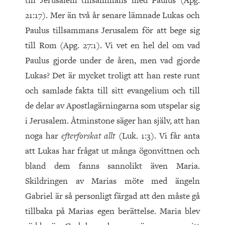
till Jerusalem tillsammans med Paulus (Apg.
21:17). Mer än två år senare lämnade Lukas och
Paulus tillsammans Jerusalem för att bege sig
till Rom (Apg. 27:1). Vi vet en hel del om vad
Paulus gjorde under de åren, men vad gjorde
Lukas? Det är mycket troligt att han reste runt
och samlade fakta till sitt evangelium och till
de delar av Apostlagärningarna som utspelar sig
i Jerusalem. Åtminstone säger han själv, att han
noga har
efterforskat allt
(Luk. 1:3). Vi får anta
att Lukas har frågat ut många ögonvittnen och
bland dem fanns sannolikt även Maria.
Skildringen av Marias möte med ängeln
Gabriel är så personligt färgad att den måste gå
tillbaka på Marias egen berättelse. Maria blev