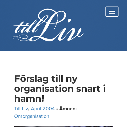
Skip
to
Toggl
content
navig
Förslag till ny
organisation snart i
hamn!
Till Liv
,
April 2004
• Ämnen:
Omorganisation