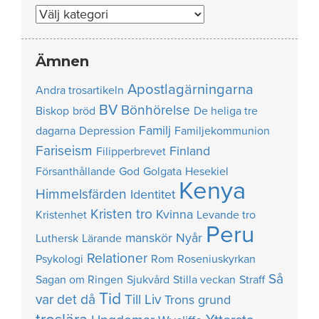
Nummer
Ämnen
Apostlagärningarna
Andra trosartikeln
BV
Bönhörelse
Biskop
bröd
De heliga tre
Familj
dagarna
Depression
Familjekommunion
Fariseism
Finland
Filipperbrevet
Försanthållande
God
Golgata
Hesekiel
Kenya
Himmelsfärden
Identitet
Kristen tro
Kvinna
Kristenhet
Levande tro
Peru
manskör
Nyår
Luthersk
Lärande
Relationer
Psykologi
Rom
Roseniuskyrkan
Så
Sagan om Ringen
Sjukvård
Stilla veckan
Straff
Tid
var det då
Till Liv
Trons grund