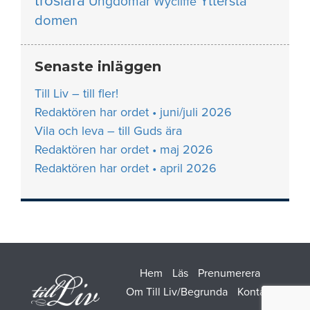
troslära
Yttersta
Ungdomar
Wycliffe
domen
Senaste inläggen
Till Liv – till fler!
Redaktören har ordet • juni/juli 2026
Vila och leva – till Guds ära
Redaktören har ordet • maj 2026
Redaktören har ordet • april 2026
Hem
Läs
Prenumerera
Om Till Liv/Begrunda
Kontakt