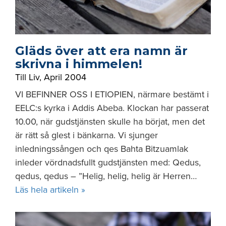
Gläds över att era namn är
skrivna i himmelen!
Till Liv
,
April 2004
VI BEFINNER OSS I ETIOPIEN, närmare bestämt i
EELC:s kyrka i Addis Abeba. Klockan har passerat
10.00, när gudstjänsten skulle ha börjat, men det
är rätt så glest i bänkarna. Vi sjunger
inledningssången och qes Bahta Bitzuamlak
inleder vördnadsfullt gudstjänsten med: Qedus,
qedus, qedus – ”Helig, helig, helig är Herren…
Läs hela artikeln »