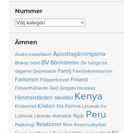
Nummer
Nummer
Ämnen
Apostlagärningarna
Andra trosartikeln
BV
Bönhörelse
Biskop
bröd
De heliga tre
Familj
dagarna
Depression
Familjekommunion
Fariseism
Finland
Filipperbrevet
Försanthållande
God
Golgata
Hesekiel
Kenya
Himmelsfärden
Identitet
Kristen tro
Kvinna
Kristenhet
Levande tro
Peru
manskör
Nyår
Luthersk
Lärande
Relationer
Psykologi
Rom
Roseniuskyrkan
Så