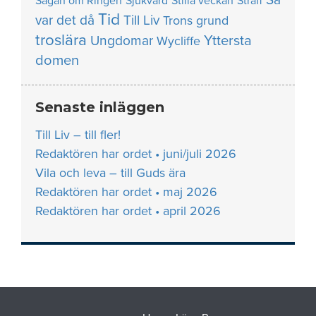
Sagan om Ringen
Sjukvård
Stilla veckan
Straff
Tid
var det då
Till Liv
Trons grund
troslära
Yttersta
Ungdomar
Wycliffe
domen
Senaste inläggen
Till Liv – till fler!
Redaktören har ordet • juni/juli 2026
Vila och leva – till Guds ära
Redaktören har ordet • maj 2026
Redaktören har ordet • april 2026