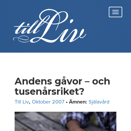
Skip
to
Toggl
content
navig
Andens gåvor – och
tusenårsriket?
Till Liv
,
Oktober 2007
• Ämnen:
Själavård