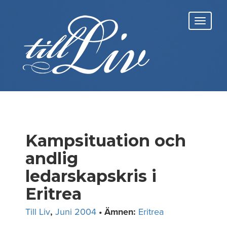
Skip
to
Toggl
content
navig
Kampsituation och
andlig
ledarskapskris i
Eritrea
Till Liv
,
Juni 2004
• Ämnen:
Eritrea