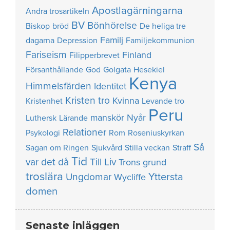
Apostlagärningarna
Andra trosartikeln
BV
Bönhörelse
Biskop
bröd
De heliga tre
Familj
dagarna
Depression
Familjekommunion
Fariseism
Finland
Filipperbrevet
Försanthållande
God
Golgata
Hesekiel
Kenya
Himmelsfärden
Identitet
Kristen tro
Kvinna
Kristenhet
Levande tro
Peru
manskör
Nyår
Luthersk
Lärande
Relationer
Psykologi
Rom
Roseniuskyrkan
Så
Sagan om Ringen
Sjukvård
Stilla veckan
Straff
Tid
var det då
Till Liv
Trons grund
troslära
Yttersta
Ungdomar
Wycliffe
domen
Senaste inläggen