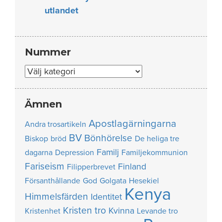
utlandet
Nummer
Nummer
Ämnen
Apostlagärningarna
Andra trosartikeln
BV
Bönhörelse
Biskop
bröd
De heliga tre
Familj
dagarna
Depression
Familjekommunion
Fariseism
Finland
Filipperbrevet
Försanthållande
God
Golgata
Hesekiel
Kenya
Himmelsfärden
Identitet
Kristen tro
Kvinna
Kristenhet
Levande tro