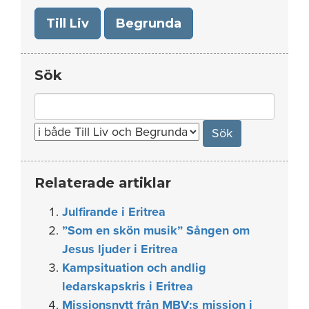
Till Liv
Begrunda
Sök
Search
for:
Relaterade artiklar
Julfirande i Eritrea
”Som en skön musik” Sången om
Jesus ljuder i Eritrea
Kampsituation och andlig
ledarskapskris i Eritrea
Missionsnytt från MBV:s mission i