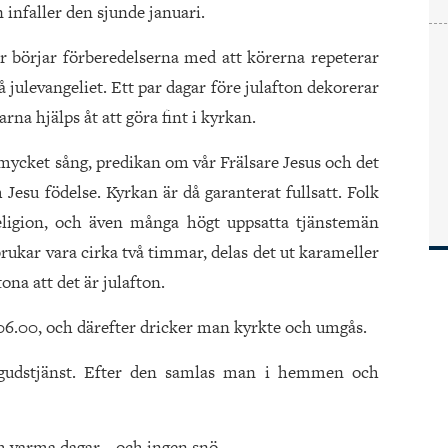
infaller den sjunde januari.
 börjar förberedelserna med att körerna repeterar
 julevangeliet. Ett par dagar före julafton dekorerar
a hjälps åt att göra fint i kyrkan.
ycket sång, predikan om vår Frälsare Jesus och det
su födelse. Kyrkan är då garanterat fullsatt. Folk
eligion, och även många högt uppsatta tjänstemän
brukar vara cirka två timmar, delas det ut karameller
tona att det är julafton.
 06.00, och därefter dricker man kyrkte och umgås.
n gudstjänst. Efter den samlas man i hemmen och
h varma dagar – och ingen snö.