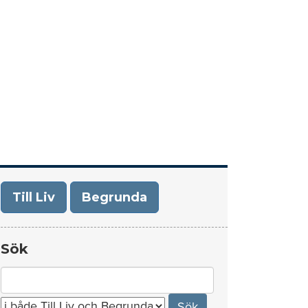
era
Om Till Liv/Begrunda
Kontakt
Till Liv
Begrunda
Sök
Search
for: