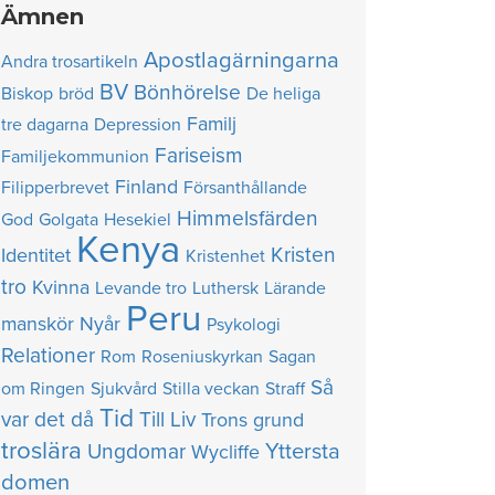
Ämnen
Apostlagärningarna
Andra trosartikeln
BV
Bönhörelse
Biskop
bröd
De heliga
Familj
tre dagarna
Depression
Fariseism
Familjekommunion
Finland
Filipperbrevet
Försanthållande
Himmelsfärden
God
Golgata
Hesekiel
Kenya
Kristen
Identitet
Kristenhet
tro
Kvinna
Levande tro
Luthersk
Lärande
Peru
manskör
Nyår
Psykologi
Relationer
Rom
Roseniuskyrkan
Sagan
Så
om Ringen
Sjukvård
Stilla veckan
Straff
Tid
var det då
Till Liv
Trons grund
troslära
Yttersta
Ungdomar
Wycliffe
domen