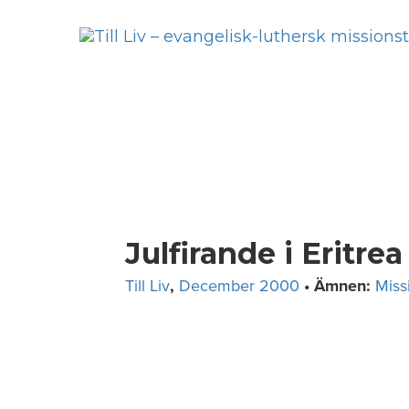
Skip
to
content
Julfirande i Eritrea
Till Liv
,
December 2000
• Ämnen:
Miss