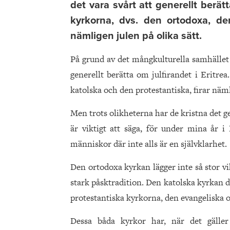
det vara svårt att generellt berätt
kyrkorna, dvs. den ortodoxa, den
nämligen julen på olika sätt.
På grund av det mångkulturella samhället 
generellt berätta om julfirandet i Eritre
katolska och den protestantiska, firar näml
Men trots olikheterna har de kristna det g
är viktigt att säga, för under mina år 
människor där inte alls är en självklarhet.
Den ortodoxa kyrkan lägger inte så stor vik
stark påsktradition. Den katolska kyrka
protestantiska kyrkorna, den evangeliska 
Dessa båda kyrkor har, när det gäller