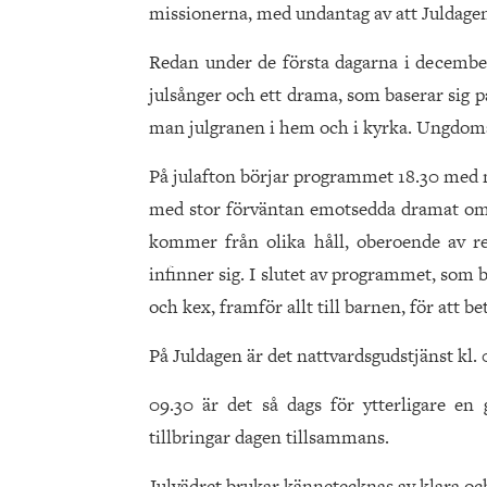
missionerna, med undantag av att Juldagen 
Redan under de första dagarna i december
julsånger och ett drama, som baserar sig på
man julgranen i hem och i kyrka. Ungdomarn
På julafton börjar programmet 18.30 med m
med stor förväntan emotsedda dramat om Je
kommer från olika håll, oberoende av r
infinner sig. I slutet av programmet, som 
och kex, framför allt till barnen, för att be
På Juldagen är det nattvardsgudstjänst kl.
09.30 är det så dags för ytterligare e
tillbringar dagen tillsammans.
Julvädret brukar kännetecknas av klara oc