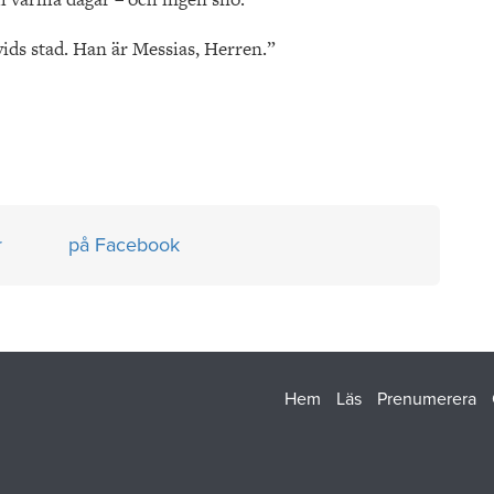
avids stad. Han är Messias, Herren.”
r
på Facebook
Hem
Läs
Prenumerera