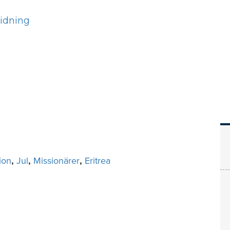
Hem
Läs
Prenumer
ion
,
Jul
,
Missionärer
,
Eritrea