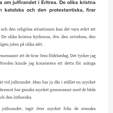
a om julfirandet i Eritrea. De olika kristna
 katolska och den protestantiska, firar
och den religiösa situationen kan det vara svårt att
a. De olika kristna kyrkorna, dvs. den ortodoxa, den
igen julen på olika sätt.
emensamt att de firar Jesu födelsedag. Det tycker jag
i Norden kunde jag konstatera att detta för många
t vid julfirandet. Man har ju där i stället en mycket
n däremot har ganska mycket gemensamt med de båda
och den lutherska.
 julfirandet, tagit över mycket från de svenska