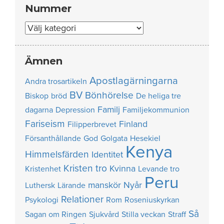
Nummer
Nummer
Ämnen
Apostlagärningarna
Andra trosartikeln
BV
Bönhörelse
Biskop
bröd
De heliga tre
Familj
dagarna
Depression
Familjekommunion
Fariseism
Finland
Filipperbrevet
Försanthållande
God
Golgata
Hesekiel
Kenya
Himmelsfärden
Identitet
Kristen tro
Kvinna
Kristenhet
Levande tro
Peru
manskör
Nyår
Luthersk
Lärande
Relationer
Psykologi
Rom
Roseniuskyrkan
Så
Sagan om Ringen
Sjukvård
Stilla veckan
Straff