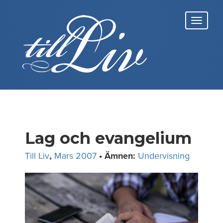
Skip
to
Toggl
content
navig
Lag och evangelium
Till Liv
,
Mars 2007
• Ämnen:
Undervisning