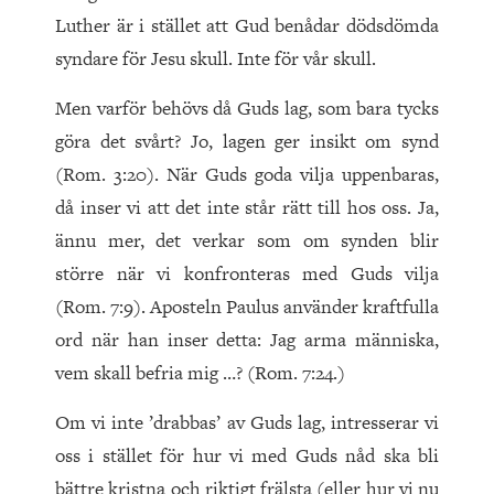
Luther är i stället att Gud benådar dödsdömda
syndare för Jesu skull. Inte för vår skull.
Men varför behövs då Guds lag, som bara tycks
göra det svårt? Jo, lagen ger insikt om synd
(Rom. 3:20). När Guds goda vilja uppenbaras,
då inser vi att det inte står rätt till hos oss. Ja,
ännu mer, det verkar som om synden blir
större när vi konfronteras med Guds vilja
(Rom. 7:9). Aposteln Paulus använder kraftfulla
ord när han inser detta: Jag arma människa,
vem skall befria mig …? (Rom. 7:24.)
Om vi inte ’drabbas’ av Guds lag, intresserar vi
oss i stället för hur vi med Guds nåd ska bli
bättre kristna och riktigt frälsta (eller hur vi nu