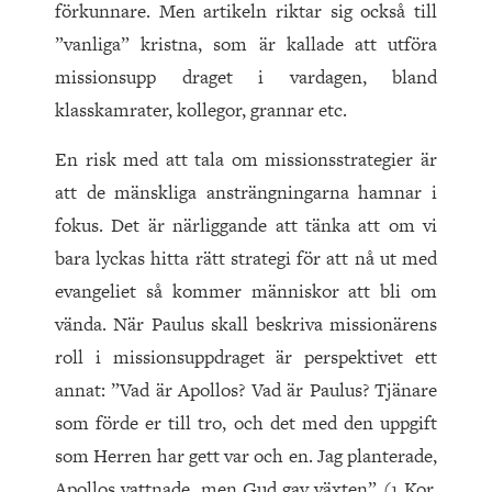
förkunnare. Men artikeln riktar sig också till
”vanliga” kristna, som är kallade att utföra
missionsupp draget i vardagen, bland
klasskamrater, kollegor, grannar etc.
En risk med att tala om missionsstrategier är
att de mänskliga ansträngningarna hamnar i
fokus. Det är närliggande att tänka att om vi
bara lyckas hitta rätt strategi för att nå ut med
evangeliet så kommer människor att bli om
vända. När Paulus skall beskriva missionärens
roll i missionsuppdraget är perspektivet ett
annat: ”Vad är Apollos? Vad är Paulus? Tjänare
som förde er till tro, och det med den uppgift
som Herren har gett var och en. Jag planterade,
Apollos vattnade, men Gud gav växten” (1 Kor.