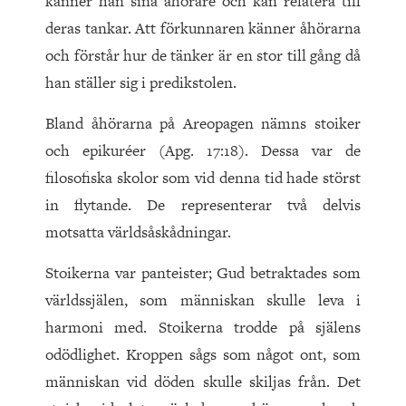
känner han sina åhörare och kan relatera till
deras tankar. Att förkunnaren känner åhörarna
och förstår hur de tänker är en stor till gång då
han ställer sig i predikstolen.
Bland åhörarna på Areopagen nämns stoiker
och epikuréer (Apg. 17:18). Dessa var de
filosofiska skolor som vid denna tid hade störst
in flytande. De representerar två delvis
motsatta världsåskådningar.
Stoikerna var panteister; Gud betraktades som
världssjälen, som människan skulle leva i
harmoni med. Stoikerna trodde på själens
odödlighet. Kroppen sågs som något ont, som
människan vid döden skulle skiljas från. Det