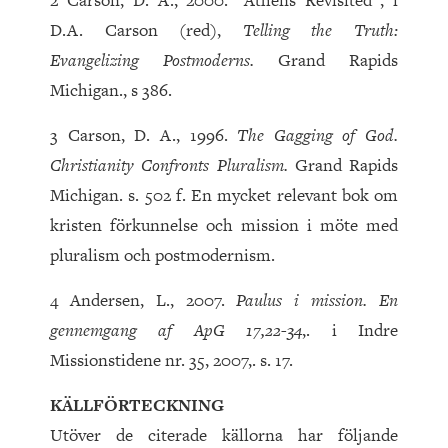
2 Carson, D. A., 2000. “Athens Revisited”, i
D.A. Carson (red),
Telling the Truth:
Evangelizing Postmoderns.
Grand Rapids
Michigan., s 386.
3 Carson, D. A., 1996.
The Gagging of God.
Christianity Confronts Pluralism.
Grand Rapids
Michigan. s. 502 f. En mycket relevant bok om
kristen förkunnelse och mission i möte med
pluralism och postmodernism.
4 Andersen, L., 2007.
Paulus i mission. En
gennemgang af ApG 17,22-34
,. i Indre
Missionstidene nr. 35, 2007,. s. 17.
KÄLLFÖRTECKNING
Utöver de citerade källorna har följande