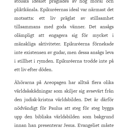
stoiska idealet präglades av hög moral och
pliktkänsla. Epikuréernas ideal var närmast det
motsatta: ett liv präglat av stillsamhet
tillsammans med goda vänner. Det ansågs
olämpligt att engagera sig för mycket i
mänskliga aktiviteter. Epikuréerna förnekade
inte existensen av gudar, men dessa ansågs leva
i stillhet i rymden. Epikuréerna trodde inte på
ett liv efter döden.
Åhörarna på Areopagen har alltså flera olika
världsåskådningar som skiljer sig avsevärt från
den judisk-kristna världsbilden. Det är därför
nödvändigt för Paulus att steg för steg bygga
upp den bibliska världsbilden som bakgrund
innan han presenterar Jesus. Evangeliet måste