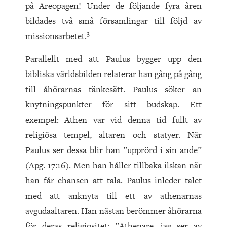
på Areopagen! Under de följande fyra åren
bildades två små församlingar till följd av
3
missionsarbetet.
Parallellt med att Paulus bygger upp den
bibliska världsbilden relaterar han gång på gång
till åhörarnas tänkesätt. Paulus söker an
knytningspunkter för sitt budskap. Ett
exempel: Athen var vid denna tid fullt av
religiösa tempel, altaren och statyer. När
Paulus ser dessa blir han ”upprörd i sin ande”
(Apg. 17:16). Men han håller tillbaka ilskan när
han får chansen att tala. Paulus inleder talet
med att anknyta till ett av athenarnas
avgudaaltaren. Han nästan berömmer åhörarna
för deras religiositet: ”Athenare, jag ser av