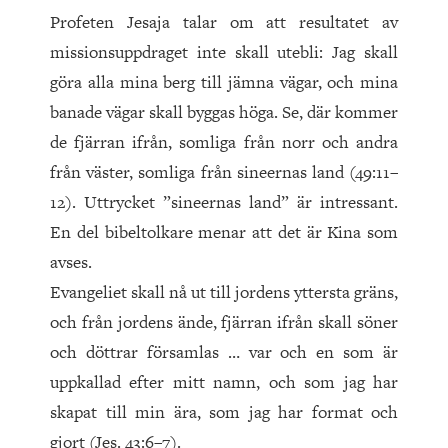
Profeten Jesaja talar om att resultatet av
missionsuppdraget inte skall utebli: Jag skall
göra alla mina berg till jämna vägar, och mina
banade vägar skall byggas höga. Se, där kommer
de fjärran ifrån, somliga från norr och andra
från väster, somliga från sineernas land (49:11–
12). Uttrycket ”sineernas land” är intressant.
En del bibeltolkare menar att det är Kina som
avses.
Evangeliet skall nå ut till jordens yttersta gräns,
och från jordens ände, fjärran ifrån skall söner
och döttrar församlas … var och en som är
uppkallad efter mitt namn, och som jag har
skapat till min ära, som jag har format och
gjort (Jes. 43:6–7).