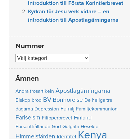
introduktion till Första Korintierbrevet
Kyrkan för Jesu verk vidare – en
introduktion till Apostlagärningarna
Nummer
Nummer
Ämnen
Apostlagärningarna
Andra trosartikeln
BV
Bönhörelse
Biskop
bröd
De heliga tre
Familj
dagarna
Depression
Familjekommunion
Fariseism
Finland
Filipperbrevet
Försanthållande
God
Golgata
Hesekiel
Kenya
Himmelsfärden
Identitet