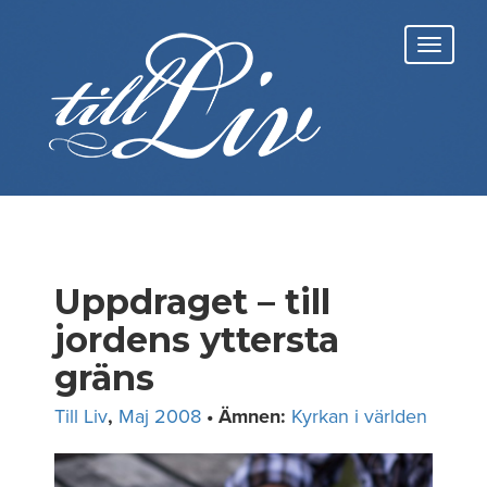
Skip
to
Toggl
content
navig
Uppdraget – till
jordens yttersta
gräns
Till Liv
,
Maj 2008
• Ämnen:
Kyrkan i världen