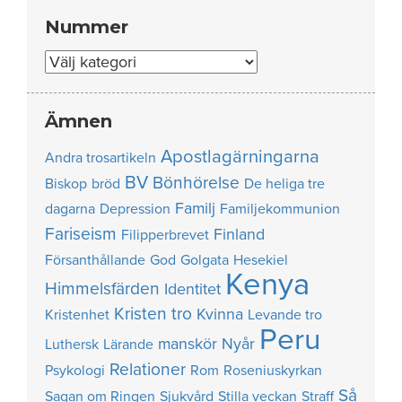
Nummer
Nummer
Ämnen
Apostlagärningarna
Andra trosartikeln
BV
Bönhörelse
Biskop
bröd
De heliga tre
Familj
dagarna
Depression
Familjekommunion
Fariseism
Finland
Filipperbrevet
Försanthållande
God
Golgata
Hesekiel
Kenya
Himmelsfärden
Identitet
Kristen tro
Kvinna
Kristenhet
Levande tro
Peru
manskör
Nyår
Luthersk
Lärande
Relationer
Psykologi
Rom
Roseniuskyrkan
Så
Sagan om Ringen
Sjukvård
Stilla veckan
Straff