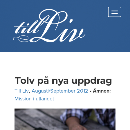
Skip
to
Toggl
content
navig
Tolv på nya uppdrag
Till Liv
,
Augusti/September 2012
• Ämnen:
Mission i utlandet