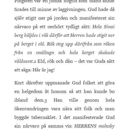
Pingsten var en judisk högtid som bland annat
firades till minne av laggivningen. Gud hade då
själv stigit ner på jorden och manifesterat sin
närvaro på ett oerhört tydligt sätt:
Hela Sinai
berg höljdes i rök därför att
H
erren
hade stigit ner
på berget i eld. Rök steg upp därifrån som röken
från en smältugn och hela berget skakade
våldsamt.
2 Eld, rök och dån – det var Guds sätt
att säga: Här är jag!
Kort därefter uppmanade Gud folket att göra
en helgedom åt honom så att han kunde bo
ibland dem.3 Han ville genom hela
ökenvandringen vara nära sitt folk och man
byggde tabernaklet. I det manifesterade Gud
sin närvaro på samma vis:
H
ERRENS
molnsky