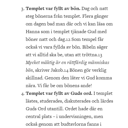
Templet var fyllt av bön.
Dag och natt
steg bönerna från templet. Flera gånger
om dagen bad man där och vi kan läsa om
Hanna som i templet tjänade Gud med
böner natt och dag.12 Som tempel får
också vi vara fyllda av bön. Bibeln säger
att vi alltid ska be, utan att tröttna.13
Mycket mäktig är en rättfärdig människas
bön
, skriver Jakob.14 Bönen gör verklig
skillnad. Genom den låter vi Gud komma
nära. Vi får be om bönens ande!
Templet var fyllt av Guds ord.
I templet
lästes, studerades, diskuterades och lärdes
Guds Ord utantill. Ordet hade där en
central plats – i undervisningen, men
också genom att budtavlorna fanns i