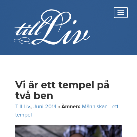
Skip
to
Toggl
content
navig
Vi är ett tempel på
två ben
Till Liv
,
Juni 2014
• Ämnen:
Människan - ett
tempel