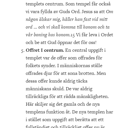
templets centrum. Som tempel får också
vi vara fyllda av Guds Ord. Jesus sa att
Om
någon älskar mig, håller han fast vid mitt
ord … och vi skall komma till honom och ta
vår boning hos honom.
15 Vi får leva i Ordet
och be att Gud öppnar det för oss!
Offret I centrum.
En central uppgift i
templet var de offer som offrades för
folkets synder. I människornas ställe
offrades djur för att sona brotten. Men
dessa offer kunde aldrig täcka
människans skuld. De var aldrig
tillräckliga för att rädda mänskligheten.
Här skiljer sig det gamla och de nya
templens funktion åt. De nya templen har
i stället som uppgift att berätta att ett
fullständigt och tillräckligt offer nu är