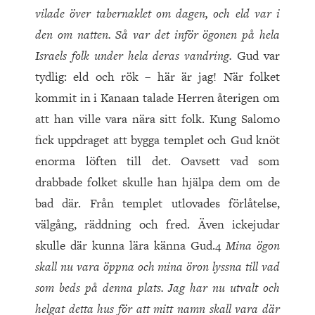
vilade över tabernaklet om dagen, och eld var i
den om natten. Så var det inför ögonen på hela
Israels folk under hela deras vandring.
Gud var
tydlig: eld och rök – här är jag! När folket
kommit in i Kanaan talade Herren återigen om
att han ville vara nära sitt folk. Kung Salomo
fick uppdraget att bygga templet och Gud knöt
enorma löften till det. Oavsett vad som
drabbade folket skulle han hjälpa dem om de
bad där. Från templet utlovades förlåtelse,
välgång, räddning och fred. Även ickejudar
skulle där kunna lära känna Gud.4
Mina ögon
skall nu vara öppna och mina öron lyssna till vad
som beds på denna plats. Jag har nu utvalt och
helgat detta hus för att mitt namn skall vara där