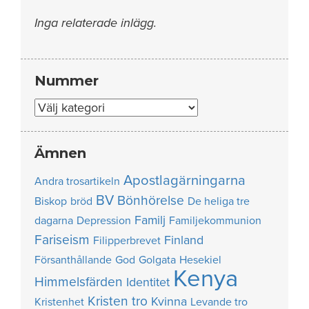
Inga relaterade inlägg.
Nummer
Nummer
Ämnen
Apostlagärningarna
Andra trosartikeln
BV
Bönhörelse
Biskop
bröd
De heliga tre
Familj
dagarna
Depression
Familjekommunion
Fariseism
Finland
Filipperbrevet
Försanthållande
God
Golgata
Hesekiel
Kenya
Himmelsfärden
Identitet
Kristen tro
Kvinna
Kristenhet
Levande tro