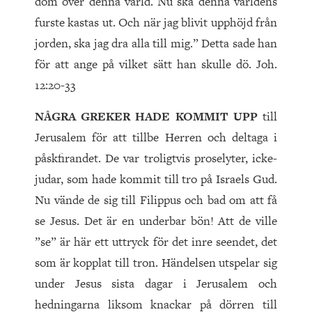
dom över denna värld. Nu ska denna världens
furste kastas ut. Och när jag blivit upphöjd från
jorden, ska jag dra alla till mig.” Detta sade han
för att ange på vilket sätt han skulle dö. Joh.
12:20-33
NÅGRA GREKER HADE KOMMIT UPP
till
Jerusalem för att tillbe Herren och deltaga i
påskfirandet. De var troligtvis proselyter, icke-
judar, som hade kommit till tro på Israels Gud.
Nu vände de sig till Filippus och bad om att få
se Jesus. Det är en underbar bön! Att de ville
”se” är här ett uttryck för det inre seendet, det
som är kopplat till tron. Händelsen utspelar sig
under Jesus sista dagar i Jerusalem och
hedningarna liksom knackar på dörren till