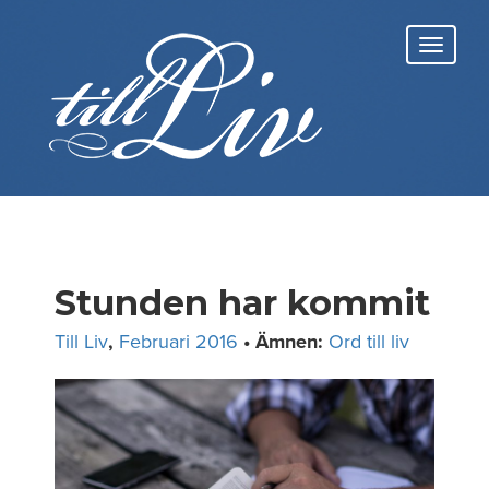
Skip
to
Toggl
content
navig
Stunden har kommit
Till Liv
,
Februari 2016
• Ämnen:
Ord till liv