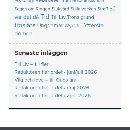
Relationer
Psykologi
Rom
Roseniuskyrkan
Så
Sagan om Ringen
Sjukvård
Stilla veckan
Straff
Tid
var det då
Till Liv
Trons grund
troslära
Yttersta
Ungdomar
Wycliffe
domen
Senaste inläggen
Till Liv – till fler!
Redaktören har ordet • juni/juli 2026
Vila och leva – till Guds ära
Redaktören har ordet • maj 2026
Redaktören har ordet • april 2026