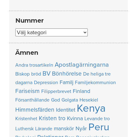
Nummer
Nummer
Ämnen
Apostlagärningarna
Andra trosartikeln
BV
Bönhörelse
Biskop
bröd
De heliga tre
Familj
dagarna
Depression
Familjekommunion
Fariseism
Finland
Filipperbrevet
Försanthållande
God
Golgata
Hesekiel
Kenya
Himmelsfärden
Identitet
Kristen tro
Kvinna
Kristenhet
Levande tro
Peru
manskör
Nyår
Luthersk
Lärande