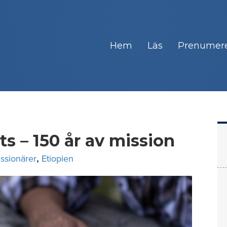
Hem
Läs
Prenumer
ts – 150 år av mission
ssionärer
,
Etiopien