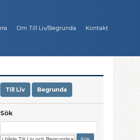
era
Om Till Liv/Begrunda
Kontakt
Till Liv
Begrunda
Sök
Search
for: