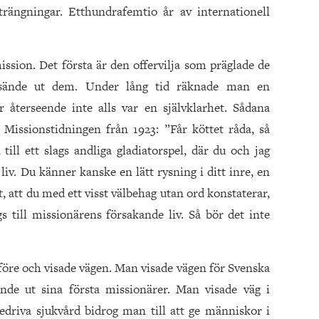
ängningar. Etthundrafemtio år av internationell
ission. Det första är den offervilja som präglade de
 sände ut dem. Under lång tid räknade man en
 återseende inte alls var en självklarhet. Sådana
Missionstidningen från 1923: ”Får köttet råda, så
till ett slags andliga gladiatorspel, där du och jag
 liv. Du känner kanske en lätt rysning i ditt inre, en
, att du med ett visst välbehag utan ord konstaterar,
gs till missionärens försakande liv. Så bör det inte
 före och visade vägen. Man visade vägen för Svenska
nde ut sina första missionärer. Man visade väg i
edriva sjukvård bidrog man till att ge människor i