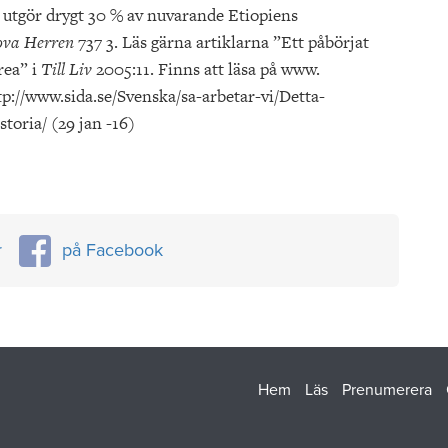
 utgör drygt 30 % av nuvarande Etiopiens
ova Herren
737 3. Läs gärna artiklarna ”Ett påbörjat
rea” i
Till Liv
2005:11. Finns att läsa på www.
http://www.sida.se/Svenska/sa-arbetar-vi/Detta-
toria/ (29 jan -16)
r
på Facebook
Hem
Läs
Prenumerera