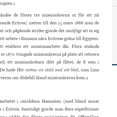
tiopien.1
ändes de första tre missionärerna ut för att nå
arande Eritrea) natten till den 15 mars 1866 men de
tet och pågående strider gjorde det omöjligt att ta sig
n ett arbete i Kunama nära Eritreas gräns till Egypten.
 etablera ett missionsarbete där. Flera utsända
 av 1870 tvingade missionärerna på plats att retirera
h ett missionärsbarn dött på fältet, de fl esta i
De hade fått
vattna sin sådd med sitt blod
, som Lina
porterna om dödsfall bland missionärerna kom.2
ionsarbetet i områdena Hamasien (med bland annat
i Eritrea. Samtidigt gjorde man flera expeditioner
 1904 nådde den första missionären dit. Offerviljan