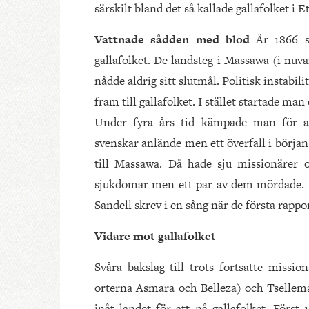
särskilt bland det så kallade gallafolket i E
Vattnade sådden med blod
År 1866 s
gallafolket. De landsteg i Massawa (i nuv
nådde aldrig sitt slutmål. Politisk instabili
fram till gallafolket. I stället startade ma
Under fyra års tid kämpade man för att
svenskar anlände men ett överfall i början
till Massawa. Då hade sju missionärer oc
sjukdomar men ett par av dem mördade. 
Sandell skrev i en sång när de första rap
Vidare mot gallafolket
Svåra bakslag till trots fortsatte miss
orterna Asmara och Belleza) och Tsellema 
inåt landet för att nå gallafolket. Först