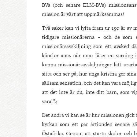
BVs (och senare ELM-BVs) missionsanstr
mission är värt att uppmärksammas!
Två saker kan vi lyfta fram ur 150 år av m
tidigare missionärerna – och de som
missionärsavskiljning som ett avsked där
känslor anas när man läser en varning i 
kunna missionärsavskiljningar lätt urarta 
sitta och ser på, hur unga kristna ger sina
sällsam sensation, och det kan vara möjligt
att det inte är du, inte ditt barn, som vi
vara.”4
Det andra vi kan se är hur missionen gick
kyrkan som ett par årtionden senare sä
Östafrika. Genom att starta skolor och b