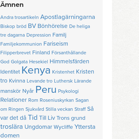
Ämnen
Apostlagärningarna
Andra trosartikeln
BV
Bönhörelse
Biskop
bröd
De heliga
Familj
tre dagarna
Depression
Fariseism
Familjekommunion
Finland
Filipperbrevet
Försanthållande
Himmelsfärden
God
Golgata
Hesekiel
Kenya
Kristen
Identitet
Kristenhet
tro
Kvinna
Levande tro
Luthersk
Lärande
Peru
manskör
Nyår
Psykologi
Relationer
Rom
Roseniuskyrkan
Sagan
Så
om Ringen
Sjukvård
Stilla veckan
Straff
Tid
var det då
Till Liv
Trons grund
troslära
Yttersta
Ungdomar
Wycliffe
domen