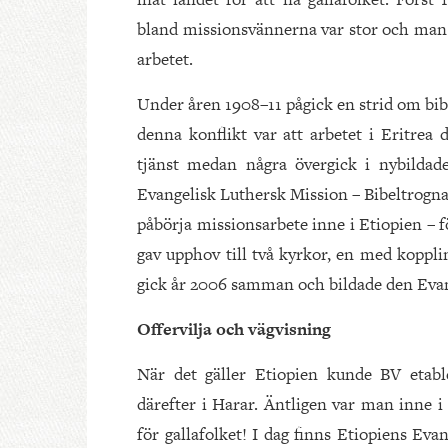
bland missionsvännerna var stor och man fo
arbetet.
Under åren 1908–11 pågick en strid om bib
denna konflikt var att arbetet i Eritrea d
tjänst medan några övergick i nybildade
Evangelisk Luthersk Mission – Bibeltrogna Vä
påbörja missionsarbete inne i Etiopien – f
gav upphov till två kyrkor, en med koppli
gick år 2006 samman och bildade den Evan
Offervilja och vägvisning
När det gäller Etiopien kunde BV etabl
därefter i Harar. Äntligen var man inne 
för gallafolket! I dag finns Etiopiens Ev