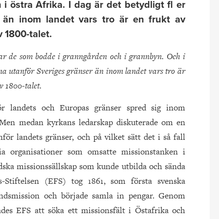
östra Afrika. I dag är det betydligt fl er
 än inom landet vars tro är en frukt av
 1800-talet.
var de som bodde i granngården och i grannbyn. Och i
istna utanför Sveriges gränser än inom landet vars tro är
v 1800-talet.
ör landets och Europas gränser spred sig inom
t. Men medan kyrkans ledarskap diskuterade om en
ör landets gränser, och på vilket sätt det i så fall
ria organisationer som omsatte missionstanken i
dska missionssällskap som kunde utbilda och sända
s-Stiftelsen (EFS) tog 1861, som första svenska
landsmission och började samla in pengar. Genom
es EFS att söka ett missionsfält i Östafrika och