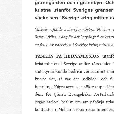
granngården och i grannbyn. Och i 
kristna utanför Sveriges gränser
väckelsen i Sverige kring mitten av
Väckelsen födde nöden för nästan. Nästan 
östra Afrika. I dag är det betydligt fl er kr
en frukt av väckelsen i Sverige kring mitten a
TANKEN PÅ HEDNAMISSION
utanf
kristenheten i Sverige under 1800-tale
statskyrka kunde bedriva verksamhet utanf
kunde ske, så var det individer och f
handling. Några svenskar sökte upp utlän
dem för tjänst. Evangeliska Fosterland
organisation, beslut om att påbörja ut
kontakter i Mellaneuropa rekommenderad