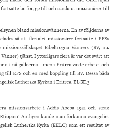
rtsatte be för, ge till och sända ut missionärer till
elsynen bland missionsvännerna. En av följderna av
elades så att flertalet missionärer fortsatte i EFSs
 missionssällskapet Bibeltrogna Vänners (BV; nu:
nner) tjänst. I ytterligare flera år var det svårt att
ör att nå gallaerna – men i Eritrea växte arbetet och
ng till EFS och en med koppling till BV. Dessa båda
gelisk Lutherska Kyrkan i Eritrea, ELCE.3
era missionsarbete i Addis Abeba 1921 och strax
i Etiopien! Äntligen kunde man förkunna evangeliet
angelisk Lutherska Kyrka (EELC) som ett resultat av