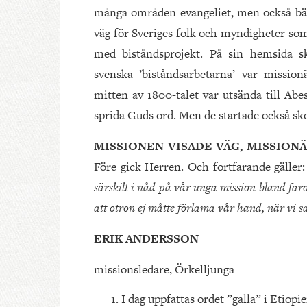
många områden evangeliet, men också bätt
väg för Sveriges folk och myndigheter som
med biståndsprojekt. På sin hemsida sk
svenska ’biståndsarbetarna’ var mission
mitten av 1800-talet var utsända till Abe
sprida Guds ord. Men de startade också sk
MISSIONEN VISADE VÄG, MISSION
Före gick Herren. Och fortfarande gäller
särskilt i nåd på vår unga mission bland far
att otron ej måtte förlama vår hand, när vi sat
ERIK ANDERSSON
missionsledare, Örkelljunga
I dag uppfattas ordet ”galla” i Etio