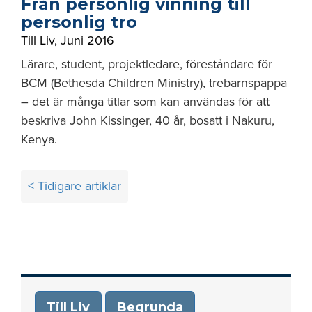
Från personlig vinning till
personlig tro
Till Liv
,
Juni 2016
Lärare, student, projektledare, föreståndare för
BCM (Bethesda Children Ministry), trebarnspappa
– det är många titlar som kan användas för att
beskriva John Kissinger, 40 år, bosatt i Nakuru,
Kenya.
Inläggsnavigering
< Tidigare artiklar
Till Liv
Begrunda