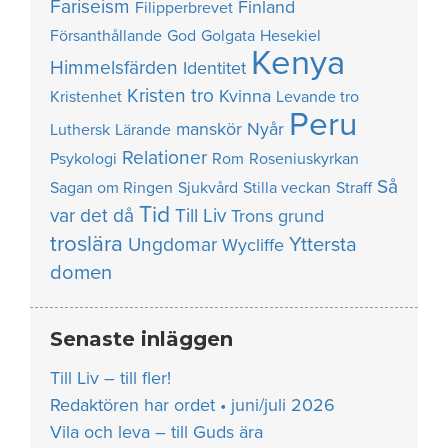
Fariseism
Finland
Filipperbrevet
Försanthållande
God
Golgata
Hesekiel
Kenya
Himmelsfärden
Identitet
Kristen tro
Kvinna
Kristenhet
Levande tro
Peru
manskör
Nyår
Luthersk
Lärande
Relationer
Psykologi
Rom
Roseniuskyrkan
Så
Sagan om Ringen
Sjukvård
Stilla veckan
Straff
Tid
var det då
Till Liv
Trons grund
troslära
Yttersta
Ungdomar
Wycliffe
domen
Senaste inläggen
Till Liv – till fler!
Redaktören har ordet • juni/juli 2026
Vila och leva – till Guds ära