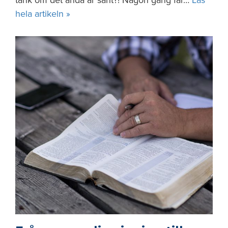
tänk om det ändå är sant?! Någon gång får…
Läs
hela artikeln »