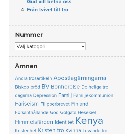
Gud vill befria oss
Från tvivel till tro
Nummer
Nummer
Ämnen
Apostlagärningarna
Andra trosartikeln
BV
Bönhörelse
Biskop
bröd
De heliga tre
Familj
dagarna
Depression
Familjekommunion
Fariseism
Finland
Filipperbrevet
Försanthållande
God
Golgata
Hesekiel
Kenya
Himmelsfärden
Identitet
Kristen tro
Kvinna
Kristenhet
Levande tro