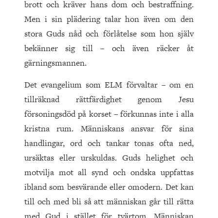
brott och kräver hans dom och bestraffning.
Men i sin plädering talar hon även om den
stora Guds nåd och förlåtelse som hon själv
bekänner sig till – och även räcker åt
gärningsmannen.
Det evangelium som ELM förvaltar – om en
tillräknad rättfärdighet genom Jesu
försoningsdöd på korset – förkunnas inte i alla
kristna rum. Människans ansvar för sina
handlingar, ord och tankar tonas ofta ned,
ursäktas eller urskuldas. Guds helighet och
motvilja mot all synd och ondska uppfattas
ibland som besvärande eller omodern. Det kan
till och med bli så att människan går till rätta
med Gud i stället för tvärtom. Människan