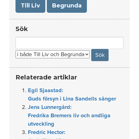
Till Liv
Begrunda
Sök
Search
for:
Relaterade artiklar
Egil Sjaastad:
Guds försyn i Lina Sandells sånger
Jens Lunnergård:
Fredrika Bremers liv och andliga
utveckling
Fredric Hector: