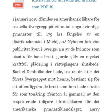
Klicka här för att ladda ner artikeln
som PDF-fil.
I januari
2018
dömdes en amerikansk läkare för
sexuella övergrepp på ett antal unga kvinnliga
gymnaster till
175
års fängelse av en
1
distriktsdomstol i Michigan.
Nyheten fick viss
publicitet även i Sverige. En av de kvinnor som
utsatts för hans brott, gjorde själv en mycket
kraftfull plädering i rättegångens slutskede.
Rachel Denhollander hade, sexton år efter det
första övergreppet mot henne, bestämt sig för
att offentliggöra de brott som hon hade utsatts
för som tonåring (femton år gammal) av den
respekterade tidigare idrottsläkaren för det
amerikanska gymnastiklandslaget, Larry