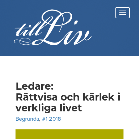
Skip
to
Toggl
content
navig
Ledare:
Rättvisa och kärlek i
verkliga livet
Begrunda
,
#1 2018