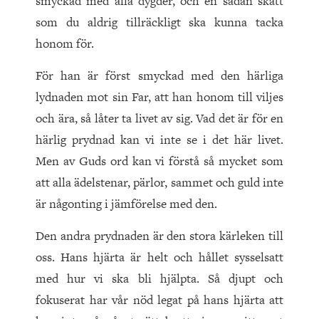
smyckad med alla dygder, och en sådan skatt
som du aldrig tillräckligt ska kunna tacka
honom för.
För han är först smyckad med den härliga
lydnaden mot sin Far, att han honom till viljes
och ära, så låter ta livet av sig. Vad det är för en
härlig prydnad kan vi inte se i det här livet.
Men av Guds ord kan vi förstå så mycket som
att alla ädelstenar, pärlor, sammet och guld inte
är någonting i jämförelse med den.
Den andra prydnaden är den stora kärleken till
oss. Hans hjärta är helt och hållet sysselsatt
med hur vi ska bli hjälpta. Så djupt och
fokuserat har vår nöd legat på hans hjärta att