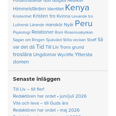
Försanthållande
God
Golgata
Hesekiel
Kenya
Himmelsfärden
Identitet
Kristen tro
Kvinna
Kristenhet
Levande tro
Peru
manskör
Nyår
Luthersk
Lärande
Relationer
Psykologi
Rom
Roseniuskyrkan
Så
Sagan om Ringen
Sjukvård
Stilla veckan
Straff
Tid
var det då
Till Liv
Trons grund
troslära
Yttersta
Ungdomar
Wycliffe
domen
Senaste inläggen
Till Liv – till fler!
Redaktören har ordet • juni/juli 2026
Vila och leva – till Guds ära
Redaktören har ordet • maj 2026