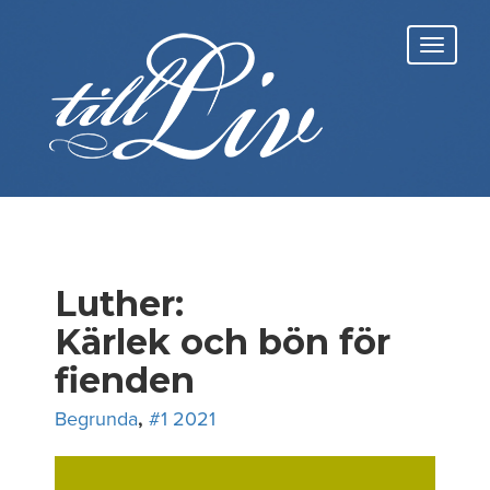
Skip
to
Toggl
content
navig
Luther:
Kärlek och bön för
fienden
Begrunda
,
#1 2021