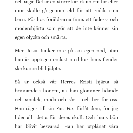
och säga: Det är en större kärlek än om far eller
mor skulle gå genom eld för att rädda sina
barn. För hos föräldrarna finns ett faders- och
modershjärta som gör att de inte känner sin
egen olycka och smärta.
Men Jesus tänker inte på sin egen nöd, utan
han är upptagen endast med hur hans fiender
ska kunna bli hjälpta.
Så är också vår Herres Kristi hjärta så
brinnande i honom, att han glömmer lidande
och smälek, möda och sår – och ber för oss.
Han säger till sin Far: Far, förlåt dem, för jag
lider allt detta för deras skull. Och hans bön
har blivit besvarad. Han har utplånat våra