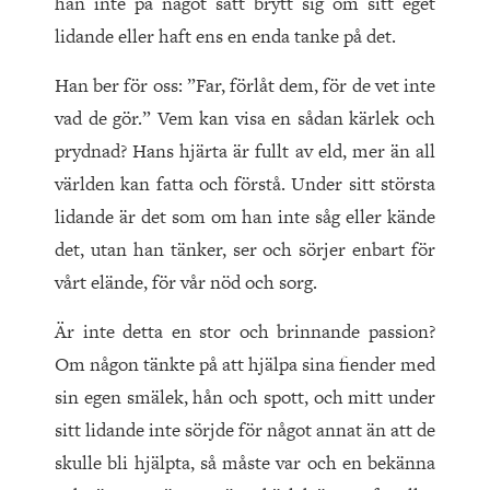
han inte på något sätt brytt sig om sitt eget
lidande eller haft ens en enda tanke på det.
Han ber för oss: ”Far, förlåt dem, för de vet inte
vad de gör.” Vem kan visa en sådan kärlek och
prydnad? Hans hjärta är fullt av eld, mer än all
världen kan fatta och förstå. Under sitt största
lidande är det som om han inte såg eller kände
det, utan han tänker, ser och sörjer enbart för
vårt elände, för vår nöd och sorg.
Är inte detta en stor och brinnande passion?
Om någon tänkte på att hjälpa sina fiender med
sin egen smälek, hån och spott, och mitt under
sitt lidande inte sörjde för något annat än att de
skulle bli hjälpta, så måste var och en bekänna