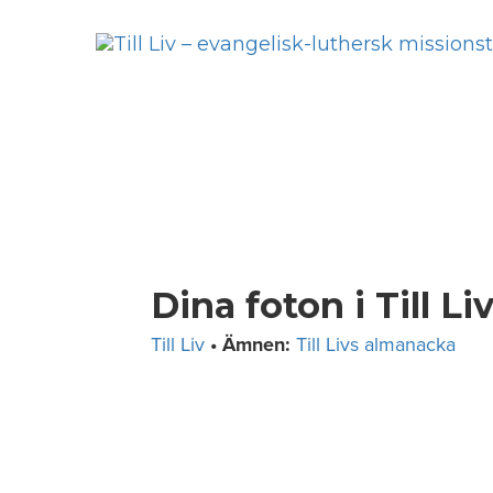
Skip
to
content
Dina foton i Till 
Till Liv
• Ämnen:
Till Livs almanacka