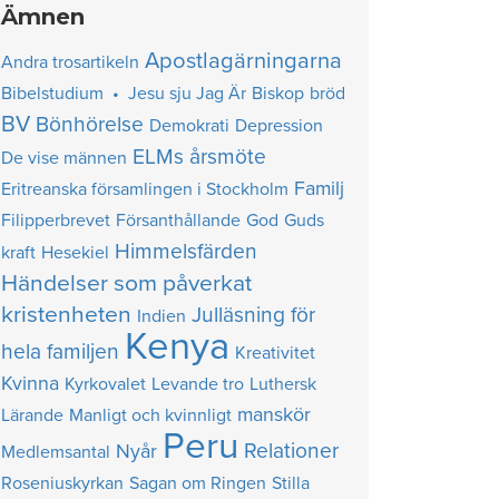
Ämnen
Apostlagärningarna
Andra trosartikeln
Bibelstudium • Jesu sju Jag Är
Biskop
bröd
BV
Bönhörelse
Demokrati
Depression
ELMs årsmöte
De vise männen
Familj
Eritreanska församlingen i Stockholm
Filipperbrevet
Försanthållande
God
Guds
Himmelsfärden
kraft
Hesekiel
Händelser som påverkat
kristenheten
Julläsning för
Indien
Kenya
hela familjen
Kreativitet
Kvinna
Kyrkovalet
Levande tro
Luthersk
manskör
Lärande
Manligt och kvinnligt
Peru
Relationer
Nyår
Medlemsantal
Roseniuskyrkan
Sagan om Ringen
Stilla