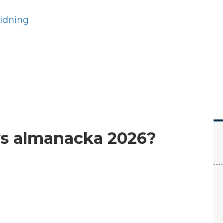
Hem
Läs
Prenumer
Livs almanacka 2026?