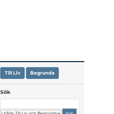
era
Om Till Liv/Begrunda
Kontakt
Till Liv
Begrunda
Sök
Search
for: