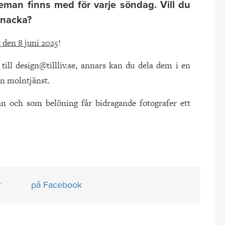
teman finns med för varje söndag. Vill du
anacka?
 den 8 juni 2025
!
ill design@tillliv.se, annars kan du dela dem i en
n molntjänst.
an och som belöning får bidragande fotografer ett
r
på Facebook