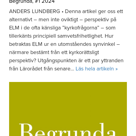
Begrunda
,
#1 2024
ANDERS LUNDBERG • Denna artikel ger oss ett
alternativt – men inte oviktigt – perspektiv på
ELM i de ofta känsliga ”kyrkofrågorna” – som
tillerkänts principiell samvetsfrihetlighet. Hur
betraktas ELM ur en utomståendes synvinkel –
närmare bestämt från ett kyrkorättsligt
perspektiv? Utgångspunkten är ett par yttranden
från Lärorådet från senare…
Läs hela artikeln »