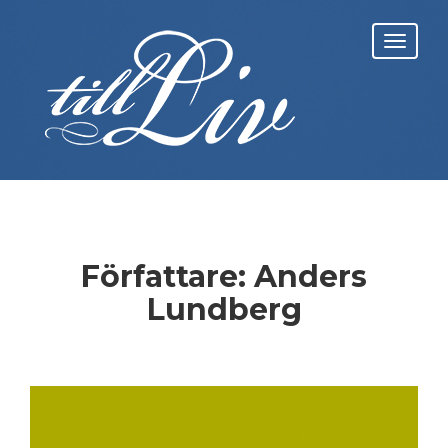
Skip
to
Toggl
content
navig
Författare:
Anders
Lundberg