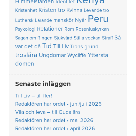
Kenya
Himmelsfärden
Identitet
Kristen tro
Kvinna
Kristenhet
Levande tro
Peru
manskör
Nyår
Luthersk
Lärande
Relationer
Psykologi
Rom
Roseniuskyrkan
Så
Sagan om Ringen
Sjukvård
Stilla veckan
Straff
Tid
var det då
Till Liv
Trons grund
troslära
Yttersta
Ungdomar
Wycliffe
domen
Senaste inläggen
Till Liv – till fler!
Redaktören har ordet • juni/juli 2026
Vila och leva – till Guds ära
Redaktören har ordet • maj 2026
Redaktören har ordet • april 2026