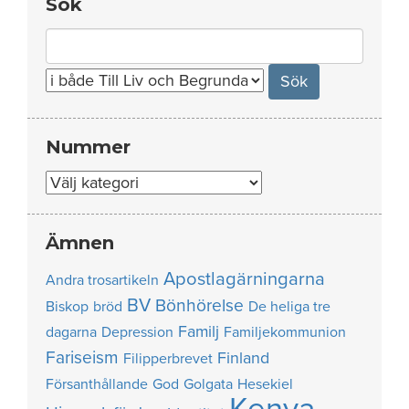
Sök
Search
for:
Nummer
Nummer
Ämnen
Apostlagärningarna
Andra trosartikeln
BV
Bönhörelse
Biskop
bröd
De heliga tre
Familj
dagarna
Depression
Familjekommunion
Fariseism
Finland
Filipperbrevet
Försanthållande
God
Golgata
Hesekiel