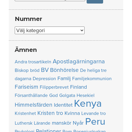
Nummer
Nummer
Ämnen
Apostlagärningarna
Andra trosartikeln
BV
Bönhörelse
Biskop
bröd
De heliga tre
Familj
dagarna
Depression
Familjekommunion
Fariseism
Finland
Filipperbrevet
Försanthållande
God
Golgata
Hesekiel
Kenya
Himmelsfärden
Identitet
Kristen tro
Kvinna
Kristenhet
Levande tro
Peru
manskör
Nyår
Luthersk
Lärande
Relationer
Psykologi
Rom
Roseniuskyrkan