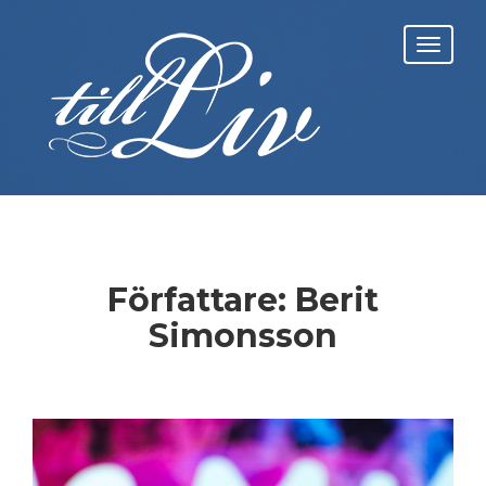
Skip
to
Toggl
content
navig
Författare:
Berit
Simonsson