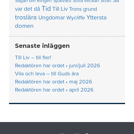
Så
Sagan om Ringen
Sjukvård
Stilla veckan
Straff
Tid
var det då
Till Liv
Trons grund
troslära
Yttersta
Ungdomar
Wycliffe
domen
Senaste inläggen
Till Liv – till fler!
Redaktören har ordet • juni/juli 2026
Vila och leva – till Guds ära
Redaktören har ordet • maj 2026
Redaktören har ordet • april 2026