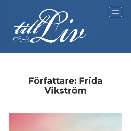
Skip
to
Toggl
content
navig
Författare:
Frida
Vikström