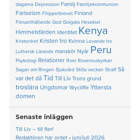
Familj
dagarna
Depression
Familjekommunion
Fariseism
Finland
Filipperbrevet
Försanthållande
God
Golgata
Hesekiel
Kenya
Himmelsfärden
Identitet
Kristen tro
Kvinna
Kristenhet
Levande tro
Peru
manskör
Nyår
Luthersk
Lärande
Relationer
Psykologi
Rom
Roseniuskyrkan
Så
Sagan om Ringen
Sjukvård
Stilla veckan
Straff
Tid
var det då
Till Liv
Trons grund
troslära
Yttersta
Ungdomar
Wycliffe
domen
Senaste inläggen
Till Liv – till fler!
Redaktören har ordet • juni/juli 2026