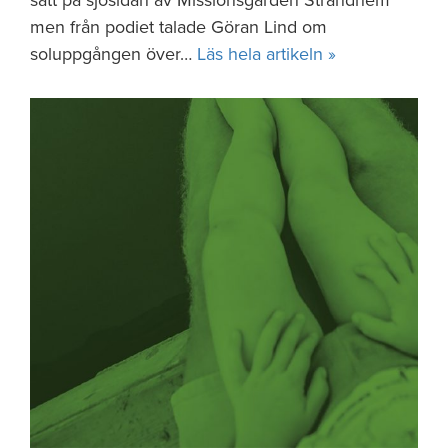
satt på sjösidan av Missionsgården Strandhem
men från podiet talade Göran Lind om
soluppgången över…
Läs hela artikeln »