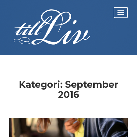
Skip
to
Toggl
content
navig
Kategori:
September
2016