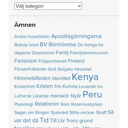
Nummer
Ämnen
Apostlagärningarna
Andra trosartikeln
BV
Bönhörelse
Biskop
bröd
De heliga tre
Familj
dagarna
Depression
Familjekommunion
Fariseism
Finland
Filipperbrevet
Försanthållande
God
Golgata
Hesekiel
Kenya
Himmelsfärden
Identitet
Kristen tro
Kvinna
Kristenhet
Levande tro
Peru
manskör
Nyår
Luthersk
Lärande
Relationer
Psykologi
Rom
Roseniuskyrkan
Så
Sagan om Ringen
Sjukvård
Stilla veckan
Straff
Tid
var det då
Till Liv
Trons grund