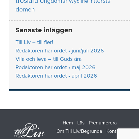
troslära
Yttersta
Ungdomar
Wycliffe
domen
Senaste inläggen
Till Liv – till fler!
Redaktören har ordet • juni/juli 2026
Vila och leva – till Guds ära
Redaktören har ordet • maj 2026
Redaktören har ordet • april 2026
Hem
Läs
Prenumerera
Om Till Liv/Begrunda
Kontakt