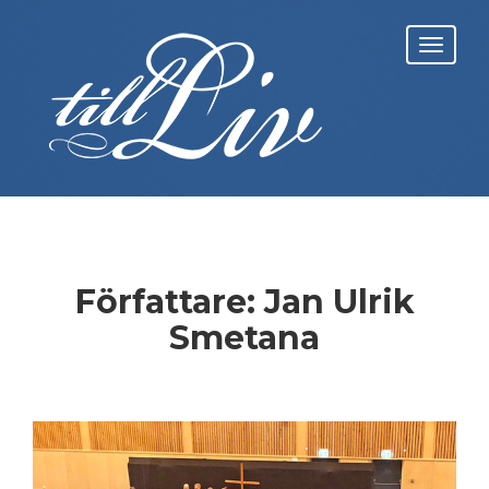
Skip
to
Toggl
content
navig
Författare:
Jan Ulrik
Smetana